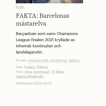
PLUS
FAKTA: Barcelonas
mästarelva
Barçaelvan som vann Champions
League-finalen 2021 kryllade av
inhemsk kontinuitet och
landslagsrutin.
,
,
Ämnen:
Internationellt
Kortläsning
Stjärnor
Text:
Fredrik Tillberg
Foto:
Anna Tärnhuvud
,
TT News
Agency/Bildbyrån
Publicerad 2022-03-21