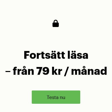
en huserar).
Fortsätt läsa
– från 79 kr / månad
Testa nu