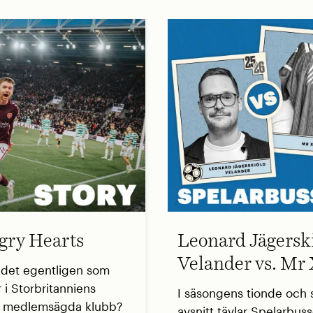
ry Hearts
Leonard Jägersk
Velander vs. Mr
 det egentligen som
 i Storbritanniens
I säsongens tionde och s
a medlemsägda klubb?
avsnitt tävlar Spelarbus