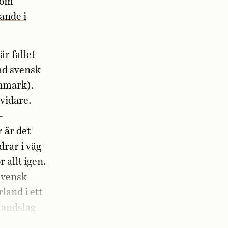
som
ande i
r fallet
ad svensk
anmark).
 vidare.
-
 är det
drar i väg
r allt igen.
svensk
land i ett
landslag
ornwall och