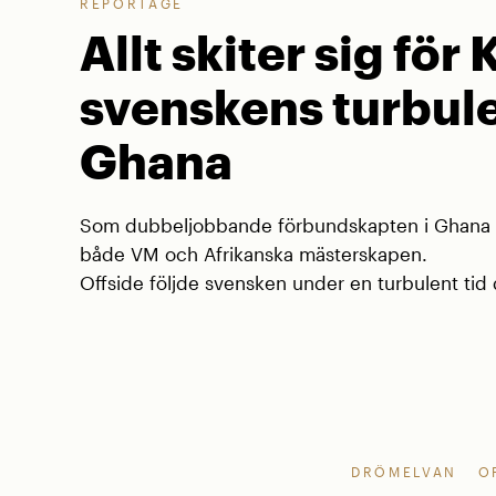
REPORTAGE
Allt skiter sig för 
svenskens turbule
Ghana
Som dubbeljobbande förbundskapten i Ghana va
både VM och Afrikanska mästerskapen.
Offside följde svensken under en turbulent tid d
DRÖMELVAN
O