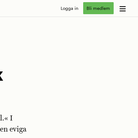
Logga in
Bli medlem
k
l.« I
en eviga