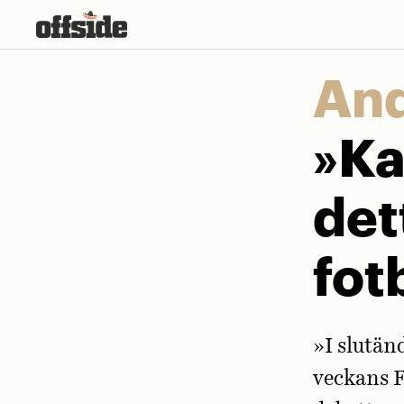
Skip
to
content
And
»Ka
det
fot
»I slutänd
veckans F