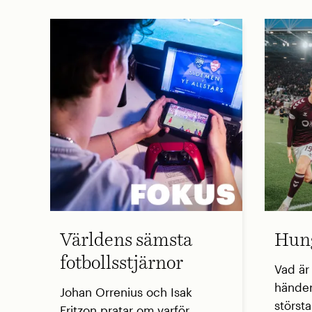
Världens sämsta
Hung
fotbollsstjärnor
Vad är
händer
Johan Orrenius och Isak
störst
Fritzon pratar om varför