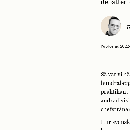
debatten 
T
Publicerad 2022-
Så var vi h
hundralapp 
praktikant 
andradivisi
chefsträna
Hur svensk 