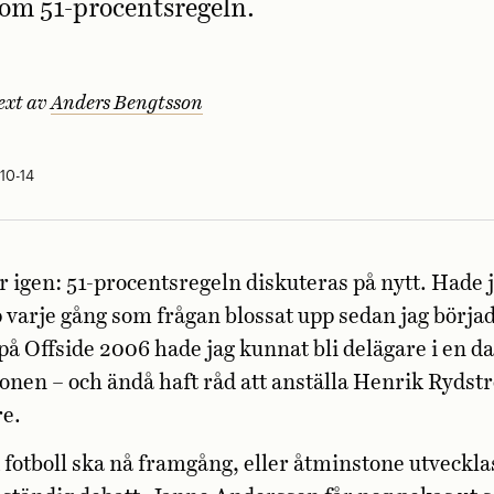
om 51-procentsregeln.
ext av
Anders Bengtsson
10-14
är igen: 51-procentsregeln diskuteras på nytt. Hade j
varje gång som frågan blossat upp sedan jag börja
på Offside 2006 hade jag kunnat bli delägare i en d
onen – och ändå haft råd att anställa Henrik Ryds
re.
fotboll ska nå framgång, eller åtminstone utvecklas