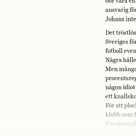
bör vara en
ansvarig fö
Johans int
Det tröstlö
Sveriges fö
fotboll eve
Några hålle
Men många 
procentsreg
någon idiot
ett knallsko
För att plo
klubb som f
Europacupkv
som halkar