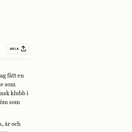
DELA
ag fått en
de som
ansk klubb i
tröm som
, är och