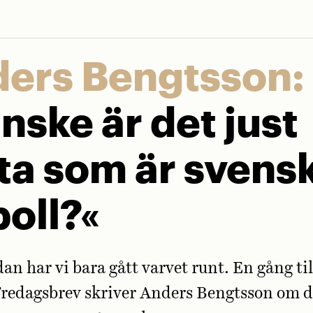
ers Bengtsson:
nske är det just
ta som är svens
boll?«
an har vi bara gått varvet runt. En gång til
redagsbrev skriver Anders Bengtsson om d