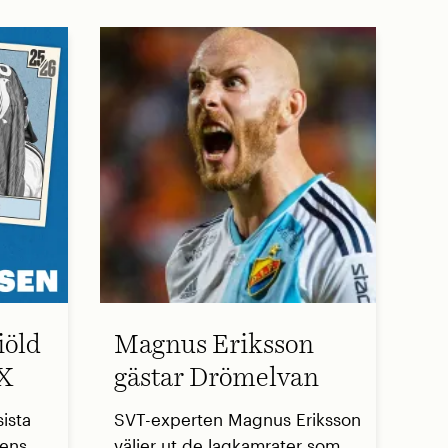
iöld
Magnus Eriksson
 X
gästar Drömelvan
ista
SVT-experten Magnus Eriksson
sens
väljer ut de lagkamrater som