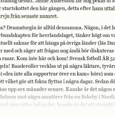
 ständig debatt. Janne Andersson får nog pekas ut 
r startskottet den här gången, detta efter
hans uttal
ervju från senaste numret
.
sa? Dramaturgin är alltid densamma. Någon, i det hä
rbundskapten för herrlandslaget, tänker högt om v
ntuellt saknar för att hänga på övriga länder (läs D
r med och säger att frågan nog ändå bör diskuteras
rasar. Kom inte här och kom! Svensk fotboll ÄR 51
eln! Banderoller vecklas ut på några läktare, tyvärr
 (»dra inte alla supportrar över en kam« hörs) som 
tt vilket gör att fokus flyttas i några dagar. Sedan dö
ckas upp sex månader senare. Kanske är det någon 
örlorar mot några amatörer från en fiskeby i Nordir
al som sätter igång det, kanske är det ett svenskt 
 ner i Nations Leagues D-grupp (där Lombardiet, C