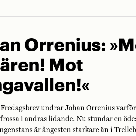
an Orrenius:
»M
ären! Mot
gavallen!«
 Fredagsbrev undrar Johan Orrenius varför
 frossa i andras lidande. Nu stundar en öd
ingenstans är ångesten starkare än i Trelle