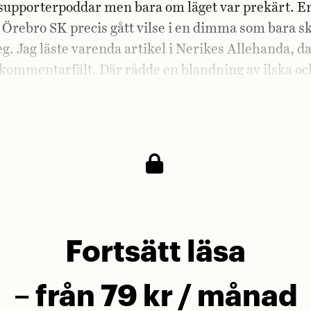
 supporterpoddar men bara om läget var prekärt. E
Örebro SK precis gått vilse i en dimma som bara sk
teg. Jag läste varenda artikel i Nerikes Allehanda,
 kommentarfält. Där rådde en blandning av ilska o
ärskilt ett kort inlägg från signaturen »Trabanten«
sartad ÖSK-förlust bara skrev: »Nu blir det alkohol
Fortsätt läsa
– från 79 kr / månad