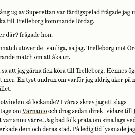
ång 29 av Superettan var färdigspelad frågade jag 
ka till Trelleborg kommande lördag.
er där? frågade hon.
match utöver det vanliga, sa jag. Trelleborg mot Ö
rande match om att åka ur.
 sa att jag gärna fick köra till Trelleborg. Hennes ög
ot mer. En tyst undran om varför jag aldrig åker på 
ället.
otvinden så lockande? I våras skrev jag ett slags
rtage om
Värnamo
och drog sedan direkt vidare till
t var ännu värre. Jag bad folk prata om sina lags v
erkade dem och deras stad. På ledig tid lyssnade jag