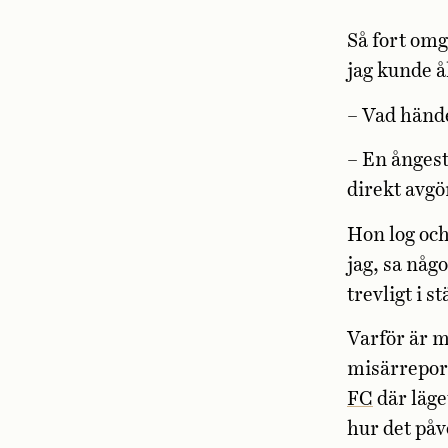
Så fort omg
jag kunde å
– Vad händ
– En ångest
direkt avgö
Hon log och
jag, sa någ
trevligt i st
Varför är m
misärrepo
FC
där läge
hur det påv