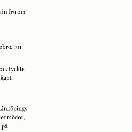
min fru om
rebro. En
on, tyckte
något
Linköpings
edermödor,
 på