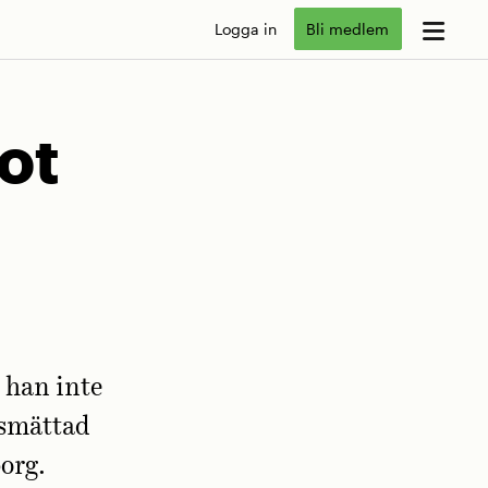
Logga in
Bli medlem
ot
 han inte
esmättad
borg.