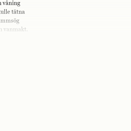
n våning
ulle tätna
 dammsög
ch vanmakt.
 som efter
.«