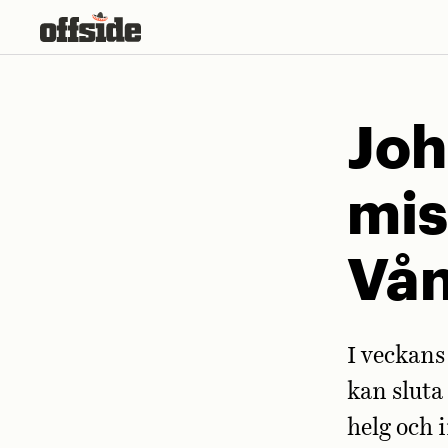
Skip
to
content
Joh
mis
Vån
I veckans
kan sluta
helg och 