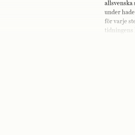
allsvenska
under hade 
för varje s
tidningens
Jag minns s
ännu en far