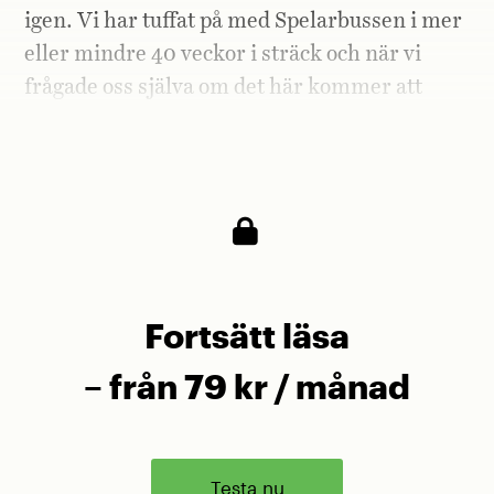
igen. Vi har tuffat på med Spelarbussen i mer
eller mindre 40 veckor i sträck och när vi
frågade oss själva om det här kommer att
vara lika kul för oss själva och för lyssnarna
om sex månader kände vi oss säkra på svaret.
Fortsätt läsa
– från 79 kr / månad
Testa nu