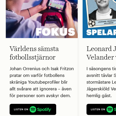
Världens sämsta
Leonard J
fotbollsstjärnor
Velander 
Johan Orrenius och Isak Fritzon
I säsongens ti
pratar om varför fotbollens
avsnitt tävlar
skräniga Youtubeprofiler blir
stormästare L
allt svårare att ignorera – även
Jägerskiöld V
för personer som avskyr dem.
hemlig gäst.