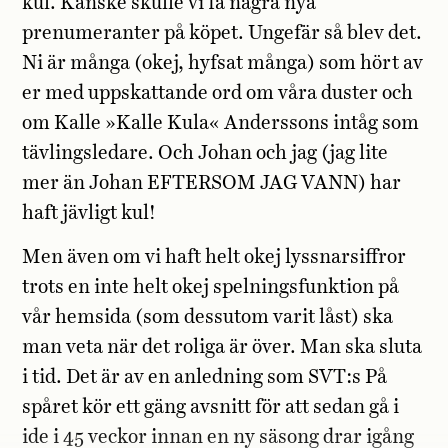
kul. Kanske skulle vi få några nya
prenumeranter på köpet. Ungefär så blev det.
Ni är många (okej, hyfsat många) som hört av
er med uppskattande ord om våra duster och
om Kalle »Kalle Kula« Anderssons intåg som
tävlingsledare. Och Johan och jag (jag lite
mer än Johan EFTERSOM JAG VANN) har
haft jävligt kul!
Men även om vi haft helt okej lyssnarsiffror
trots en inte helt okej spelningsfunktion på
vår hemsida (som dessutom varit låst) ska
man veta när det roliga är över. Man ska sluta
i tid. Det är av en anledning som SVT:s På
spåret kör ett gäng avsnitt för att sedan gå i
ide i 45 veckor innan en ny säsong drar igång