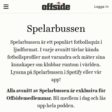
Skip
Logga in
to
content
Spelarbussen
Spelarbussen är ett populärt fotbollsquiz i
ljudformat. I varje avsnitt tävlar kända
fotbollsprofiler mot varandra och mäter sina
kunskaper om klubbar runtom i världen.
Lyssna på Spelarbussen i Spotify
eller vår
app!
Alla avsnitt av Spelarbussen är exklusiva för
Offsidemedlemmar.
Bli medlem i dag och lås
upp hela podden.