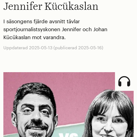
Jennifer Kücükaslan
I säsongens fjärde avsnitt tävlar
sportjournalistsyskonen Jennifer och Johan
Kücükaslan mot varandra.
Uppdaterad 2025-05-13 (publicerad 2025-05-16)