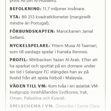
prins Ali bin Al-Hussein).
11,7 miljoner invånare.
BEFOLKNING:
89 213 kvadratkilometer (marginellt
YTA:
mindre än Portugal).
Marockanen Jamal
FÖRBUNDSKAPTEN:
Sellami.
Yttern Musa Al-Taamari,
NYCKELSPELARE:
som till vardags spelar i franska Rennes.
Mittbacken Yazan Al-Arab. Efter att
PROFIL:
ha sparkat och spottat på en domare under
sin tid i Selangor FC stängdes han av på
livstid från att spela fotboll i Malaysia.
Kom tvåa i en asiatisk VM-
VÄGEN TILL VM:
kvalgrupp innehållandes Sydkorea, Irak,
Oman, Palestina och Kuwait.
Österrike i Santa Clara
SPELSCHEMA I VM: