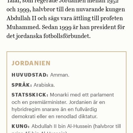
Talal, som regerade Jordanien mellan 1952
och 1999, halvbror till den nuvarande kungen
Abdullah II och sägs vara ättling till profeten
Muhammed. Sedan 1999 är han president för
det jordanska fotbollsförbundet.
JORDANIEN
Amman.
HUVUDSTAD:
Arabiska.
SPRÅK:
Monarki med ett parlament
STATSSKICK:
och en premiärminister. Jordanien är en
hybridregim snarare än en fullvärdig
demokrati eller en renodlad diktatur.
Abdullah II bin Al-Hussein (halvbror till
KUNG: