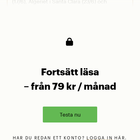
(17/6), Algeriet i Santa Clara (23/6) och
Argentina i Arlington (28/6).
Fortsätt läsa
– från 79 kr / månad
Testa nu
HAR DU REDAN ETT KONTO?
LOGGA IN
HÄR.