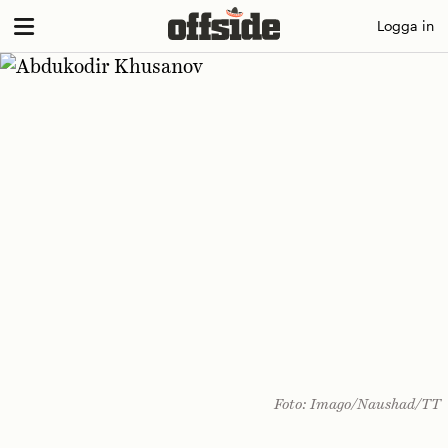
Skip
Logga in
to
content
Foto: Imago/Naushad/TT