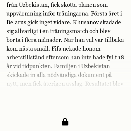
från Uzbekistan, fick skotta planen som
uppvärmning inför träningarna. Första året i
Belarus gick inget vidare. Khusanov skadade
sig allvarligt i en träningsmatch och blev
borta i flera månader. När han väl var tillbaka
kom nästa smäll. Fifa nekade honom
arbetstillstånd eftersom han inte hade fyllt 18
år vid tidpunkten. Familjen i Uzbekistan
skickade in alla nödvändiga dokument på
nytt, men fick återigen avslag. Resultatet blev
att han tillbringade ett helt år i Belarus utan
att spela en enda match.