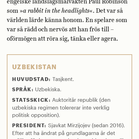
engelske landslagsmålvakten Paul Robinson
som »
a rabbit in the headlights
«. Det var så
världen lärde känna honom. En spelare som
var så rädd och nervös att han frös till –
oförmögen att röra sig, tänka eller agera.
UZBEKISTAN
Tasjkent.
HUVUDSTAD:
Uzbekiska.
SPRÅK:
Auktoritär republik (den
STATSSKICK:
uzbekiska regimen tolererar inte verklig
politisk opposition).
Sjavkat Mirzijojev (sedan 2016).
PRESIDENT:
Efter att ha ändrat på grundlagarna är det