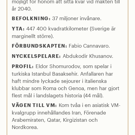
möjligt för honom att sitta kvar vid makten till
år 2040.
37 miljoner invånare.
BEFOLKNING:
447 400 kvadratkilometer (Sverige är
YTA:
marginellt större).
Fabio Cannavaro.
FÖRBUNDSKAPTEN:
Abdukodir Khusanov.
NYCKELSPELARE:
Eldor Shomurodov, som spelar i
PROFIL:
turkiska Istanbul Basaksehir. Anfallaren har
haft mindre lyckade sejourer i italienska
klubbar som Roma och Genoa, men har gjort
flest mål i landslagets historia (44 mål).
Kom tvåa i en asiatisk VM-
VÄGEN TILL VM:
kvalgrupp innehållandes Iran, Förenade
Arabemiraten, Qatar, Kirgizistan och
Nordkorea.