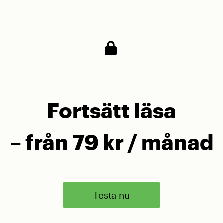
värva vilken spelare som helst, vem skulle det bli
Fortsätt läsa
– från 79 kr / månad
Testa nu