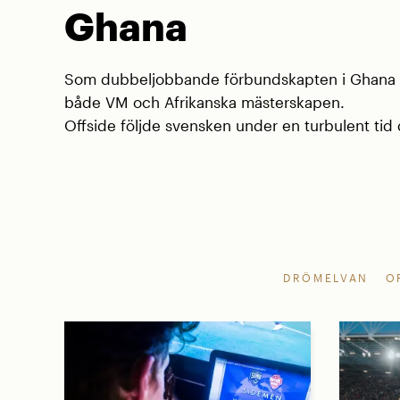
Ghana
Som dubbeljobbande förbundskapten i Ghana va
både VM och Afrikanska mästerskapen.
Offside följde svensken under en turbulent tid d
DRÖMELVAN
O