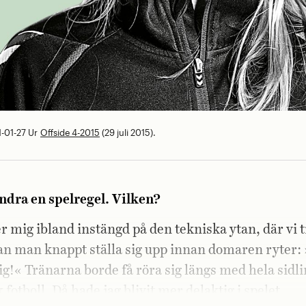
-01-27
Ur
Offside 4-2015
(29 juli 2015).
ndra en spelregel. Vilken?
r mig ibland instängd på den tekniska ytan, där vi 
kan man knappt ställa sig upp innan domaren ryter:
ig!« Tränarna borde få röra sig längs med hela sidli
fotboll. Då hade jag blivit mer delaktig i spelet.