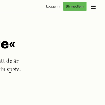
Logga in
Bli medlem
re«
tt de är
in spets.