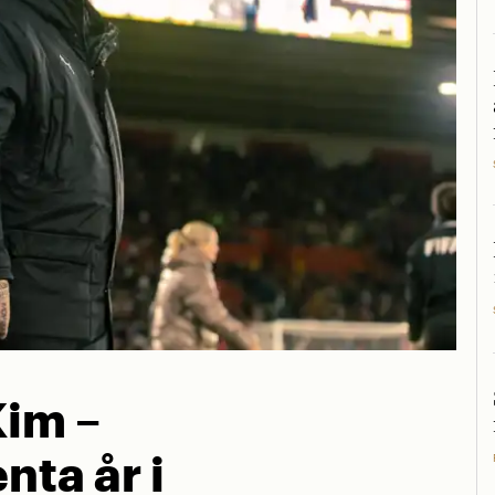
Kim –
nta år i