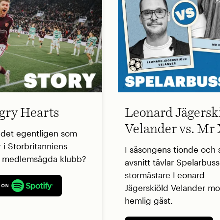
ry Hearts
Leonard Jägersk
Velander vs. Mr
 det egentligen som
 i Storbritanniens
I säsongens tionde och s
a medlemsägda klubb?
avsnitt tävlar Spelarbus
stormästare Leonard
Jägerskiöld Velander mo
hemlig gäst.