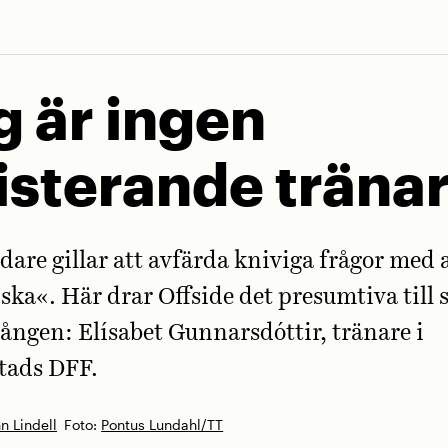
g är ingen
isterande träna
edare gillar att avfärda kniviga frågor med a
ska«. Här drar Offside det presumtiva till s
ången: Elísabet Gunnarsdóttir, tränare i
tads DFF.
n Lindell
Foto:
Pontus Lundahl/TT