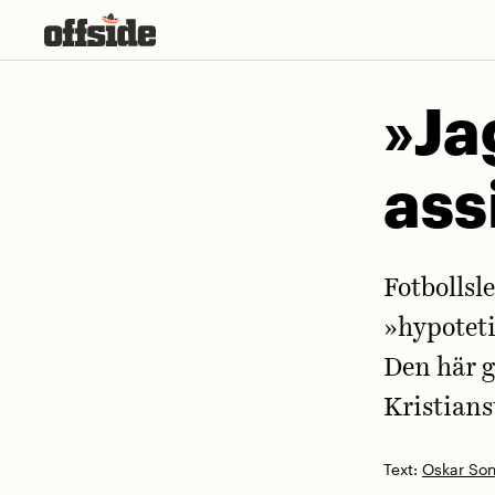
Skip
to
content
»Ja
ass
Fotbollsl
»hypoteti
Den här g
Kristians
Text:
Oskar Son