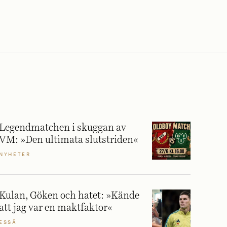
Legendmatchen i skuggan av
VM: »Den ultimata slutstriden«
NYHETER
Kulan, Göken och hatet: »Kände
att jag var en maktfaktor«
ESSÄ