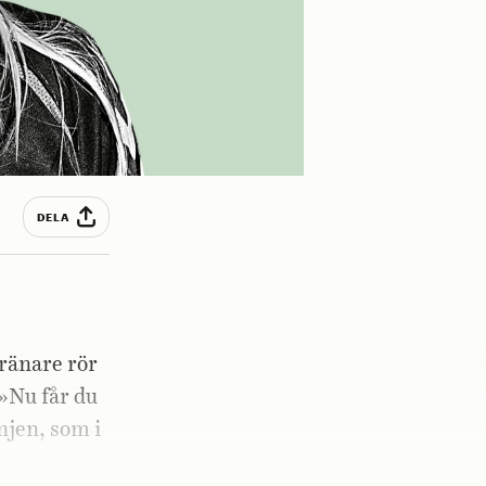
DELA
tränare rör
 »Nu får du
njen, som i