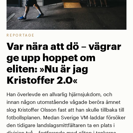
REPORTAGE
Var nära att dö – vägrar
ge upp hoppet om
eliten: »Nu är jag
Kristoffer 2.0«
Han överlevde en allvarlig hjärnsjukdom, och
innan någon utomstående vågade beröra ämnet
slog Kristoffer Olsson fast att han skulle tillbaka till
fotbollsplanen. Medan Sverige VM-laddar försöker
den tidigare landslagsmittfältaren ta en plats i
division två – fortfarande med eliten i tankarna.