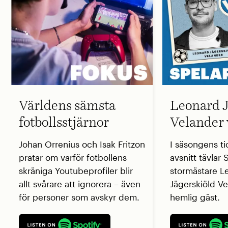
Världens sämsta
Leonard J
fotbollsstjärnor
Velander 
Johan Orrenius och Isak Fritzon
I säsongens ti
pratar om varför fotbollens
avsnitt tävlar
skräniga Youtubeprofiler blir
stormästare L
allt svårare att ignorera – även
Jägerskiöld V
för personer som avskyr dem.
hemlig gäst.