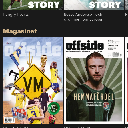
Hungry Hearts
Bosse Andersson och
P
drömmen om Europa
Magasinet