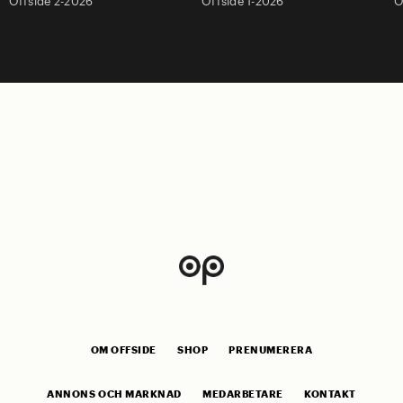
Offside 2-2026
Offside 1-2026
O
OM OFFSIDE
SHOP
PRENUMERERA
ANNONS OCH MARKNAD
MEDARBETARE
KONTAKT