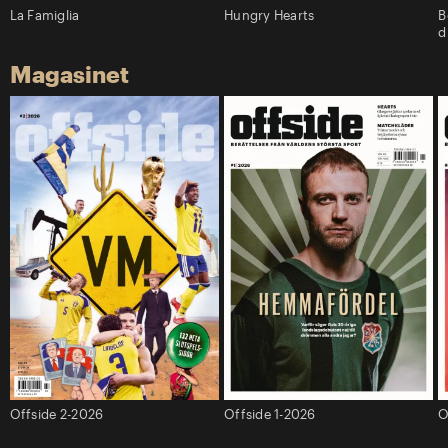
La Famiglia
Hungry Hearts
B
d
Magasinet
Offside 2-2026
Offside 1-2026
O