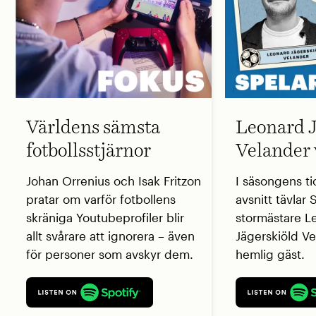
Världens sämsta
Leonard J
fotbollsstjärnor
Velander 
Johan Orrenius och Isak Fritzon
I säsongens ti
pratar om varför fotbollens
avsnitt tävlar
skräniga Youtubeprofiler blir
stormästare L
allt svårare att ignorera – även
Jägerskiöld V
för personer som avskyr dem.
hemlig gäst.