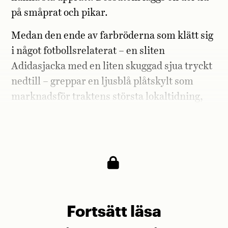
på småprat och pikar.
Medan den ende av farbröderna som klätt sig
i något fotbollsrelaterat – en sliten
Adidasjacka med en liten skuggad sjua tryckt
nedtill – greppar en ljusblå plåtskylt som
marknadsför traktens största lokaltidning,
Avisa Nordland, smilar mustaschmannen
lurigt mot honom.
Fortsätt läsa