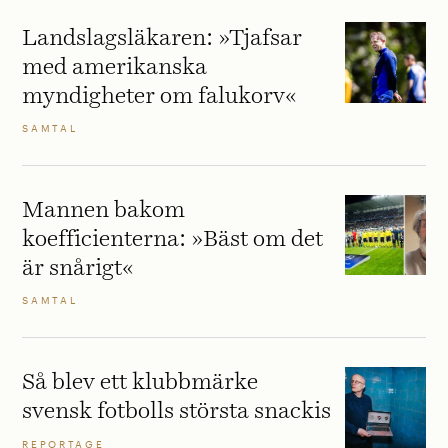
Landslagsläkaren: »Tjafsar
med amerikanska
myndigheter om falukorv«
SAMTAL
Mannen bakom
koefficienterna: »Bäst om det
är snårigt«
SAMTAL
Så blev ett klubbmärke
svensk fotbolls största snackis
REPORTAGE