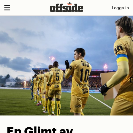
Skip
Logga in
to
content
En Glimt av