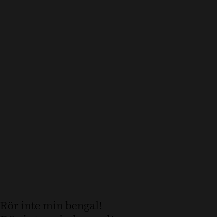
Rör inte min bengal!