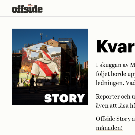
Skip
to
content
Kvar
I skuggan av M
följet borde up
ledningen. Vad
Reporter och u
även att läsa h
Offside Story 
månaden!