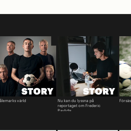
ålemarks värld
Nu kan du lyssna på
Försä
reportaget om Frederic
Pavlidis