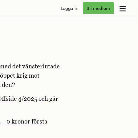
Logga in
Bli medlem
 med det vänsterlutade
h öppet krig mot
i den?
Offside 4/2025 och går
– 0 kronor första