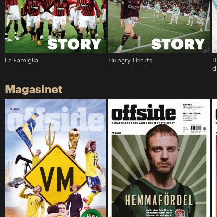
La Famiglia
Hungry Hearts
B
d
Magasinet