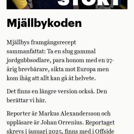
Mjällbykoden
Mjällbys framgångsrecept
sammanfattat: Ta en slug gammal
jordgubbsodlare, para honom med en 27-
årig brevbärare, sikta mot Europa men
kom ihåg att allt kan gå åt helvete.
Det finns en längre version också. Den
berättar vi här.
Reporter är Markus Alexandersson och
uppläsare är Johan Orrenius.
Reportaget
skrevs i januari 2025, finns med i Offside