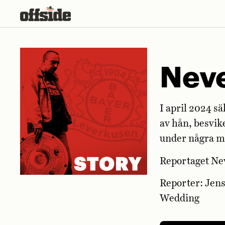
Skip
to
content
Nev
I april 2024 s
av hån, besvik
under några mö
Reportaget Ne
Reporter: Jens
Wedding