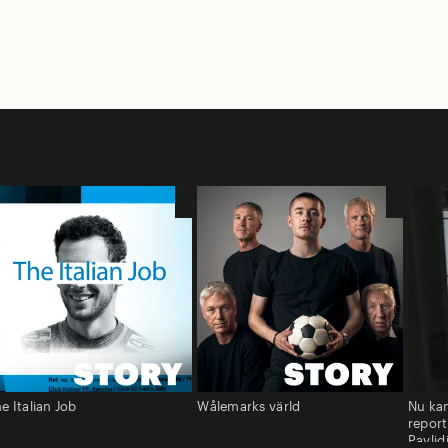
e Italian Job
Wålemarks värld
Nu kan
report
Pavlid