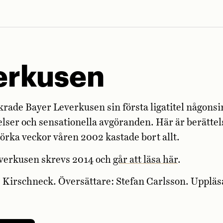
erkusen
äkrade Bayer Leverkusen sin första ligatitel någonsi
elser och sensationella avgöranden. Här är berätt
rka veckor våren 2002 kastade bort allt.
verkusen skrevs 2014 och
går att läsa här
.
 Kirschneck. Översättare: Stefan Carlsson. Upplä