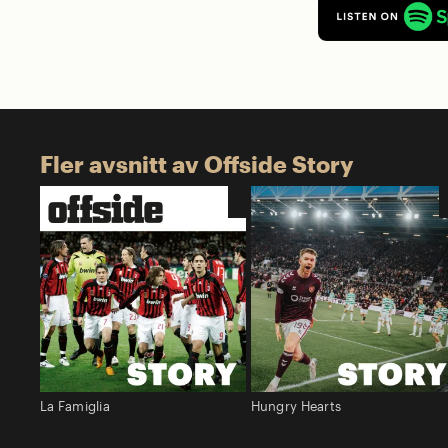
Fler avsnitt av Offside Story
La Famiglia
Hungry Hearts