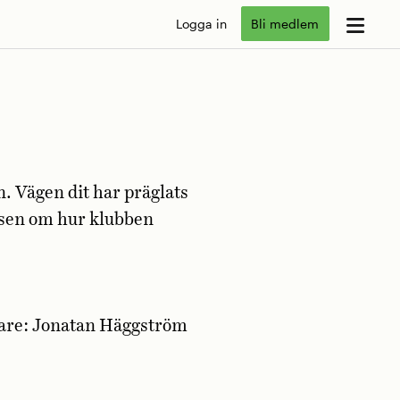
Logga in
Bli medlem
n. Vägen dit har präglats
elsen om hur klubben
sare: Jonatan Häggström