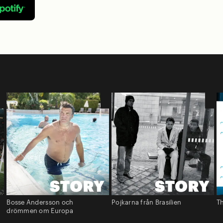
Bosse Andersson och
Pojkarna från Brasilien
Th
drömmen om Europa