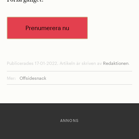
Prenumerera nu
Publicerades 17-01-2022. Artikeln är skriven av
Redaktionen
.
Mer:
Offsidesnack
ANNONS