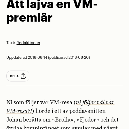
Att lajva en VM-
premiär
Text:
Redaktionen
Uppdaterad 2018-08-14 (publicerad 2018-06-20)
DELA
Ni som följer vår VM-resa (
ni följer väl vår
VM-resa?!
) hörde i ett av poddavsnitten
Johan
berätta om
»Brolla«, »Fjodor« och det
övriga kompisgänget som sysslar med något