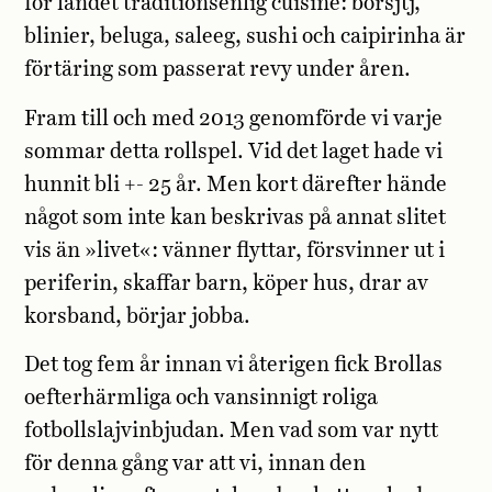
för landet traditionsenlig cuisine: borsjtj,
blinier, beluga, saleeg, sushi och caipirinha är
förtäring som passerat revy under åren.
Fram till och med 2013 genomförde vi varje
sommar detta rollspel. Vid det laget hade vi
hunnit bli +- 25 år. Men kort därefter hände
något som inte kan beskrivas på annat slitet
vis än »livet«: vänner flyttar, försvinner ut i
periferin, skaffar barn, köper hus, drar av
korsband, börjar jobba.
Det tog fem år innan vi återigen fick Brollas
oefterhärmliga och vansinnigt roliga
fotbollslajvinbjudan. Men vad som var nytt
för denna gång var att vi, innan den