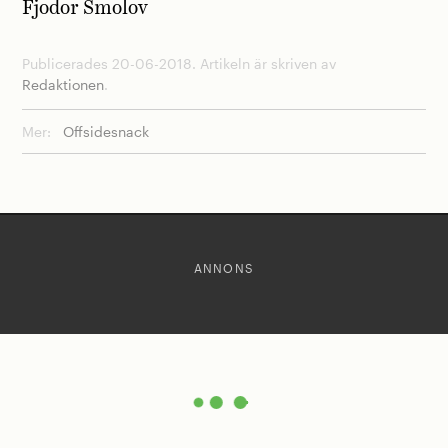
Fjodor Smolov
Publicerades 20-06-2018. Artikeln är skriven av
Redaktionen
.
Mer:
Offsidesnack
ANNONS