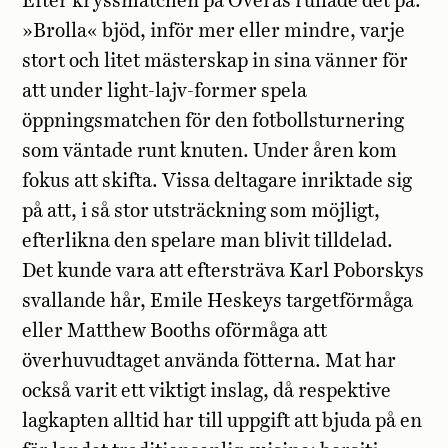
Efter kryssmatchen på Överås rullade det på.
»Brolla« bjöd, inför mer eller mindre, varje
stort och litet mästerskap in sina vänner för
att under light-lajv-former spela
öppningsmatchen för den fotbollsturnering
som väntade runt knuten. Under åren kom
fokus att skifta. Vissa deltagare inriktade sig
på att, i så stor utsträckning som möjligt,
efterlikna den spelare man blivit tilldelad.
Det kunde vara att eftersträva Karl Poborskys
svallande hår, Emile Heskeys targetförmåga
eller Matthew Booths oförmåga att
överhuvudtaget använda fötterna. Mat har
också varit ett viktigt inslag, då respektive
lagkapten alltid har till uppgift att bjuda på en