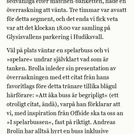
sedvanliga efter matchen-banketten, hade en
överraskning att vänta. Tre timmar var avsatt
för detta segment, och det enda vi fick veta
var att det klockan 18.00 var samling på
Glysisvallens parkering i Hudiksvall.
Väl på plats väntar en spelarbuss och vi
»spelare« undrar självklart vad som är
tanken. Brolla inleder sin presentation av
överraskningen med ett citat från hans
favoritlags före detta tränare tillika blågul
härförare: »Att åka buss är begripligt« (ett
otroligt citat, ändå), varpå han förklarar att
vi, med inspiration från Offside ska ta oss an
»I spelarbussen«, fast på riktigt. Andreas
Brolin har alltså hyrt en buss inklusive