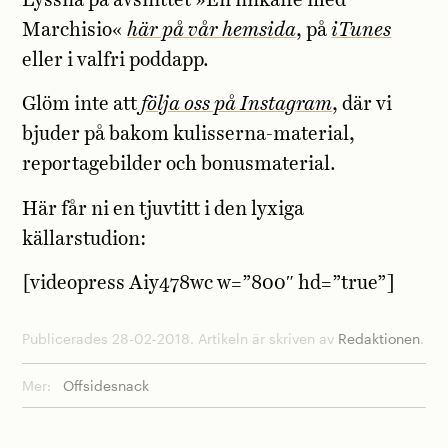
Lyssna på avsnittet »En finkaffe med
Marchisio«
här på vår hemsida
, på
iTunes
eller i valfri poddapp.
Glöm inte att
följa oss på Instagram
, där vi
bjuder på bakom kulisserna-material,
reportagebilder och bonusmaterial.
Här får ni en tjuvtitt i den lyxiga
källarstudion:
[videopress Aiy478wc w=”800″ hd=”true”]
Publicerades 28-02-2018. Artikeln är skriven av
Redaktionen
.
Mer:
Offsidesnack