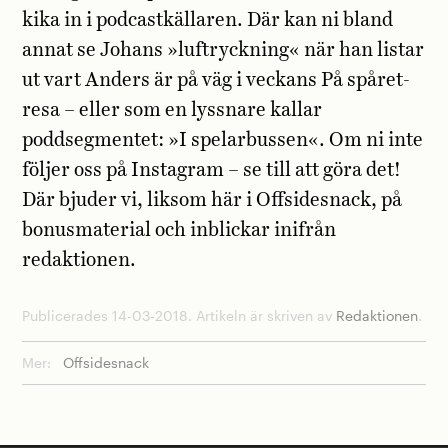
kika in i podcastkällaren. Där kan ni bland
annat se Johans »luftryckning« när han listar
ut vart Anders är på väg i veckans På spåret-
resa – eller som en lyssnare kallar
poddsegmentet: »I spelarbussen«. Om ni inte
följer oss på Instagram – se till att göra det!
Där bjuder vi, liksom här i Offsidesnack, på
bonusmaterial och inblickar inifrån
redaktionen.
Publicerades 14-03-2018. Artikeln är skriven av
Redaktionen
.
Mer:
Offsidesnack