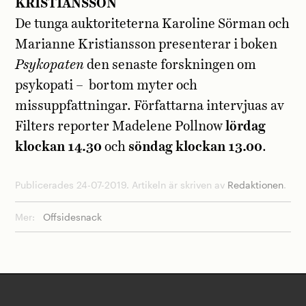
KRISTIANSSON
De tunga auktoriteterna Karoline Sörman och
Marianne Kristiansson presenterar i boken
Psykopaten
den senaste forskningen om
psykopati – bortom myter och
missuppfattningar. Författarna intervjuas av
Filters reporter Madelene Pollnow
lördag
klockan 14.30
och
söndag klockan 13.00
.
Publicerades 24-07-2019. Artikeln är skriven av
Redaktionen
.
Mer:
Offsidesnack