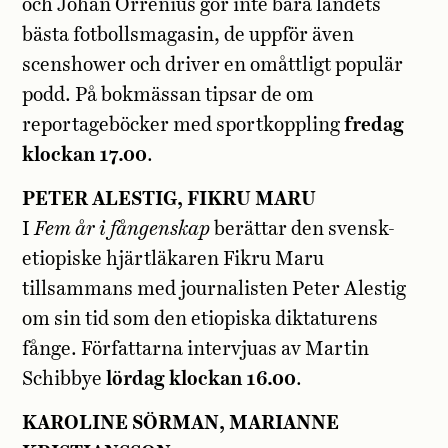
och Johan Orrenius gör inte bara landets
bästa fotbollsmagasin, de uppför även
scenshower och driver en omåttligt populär
podd. På bokmässan tipsar de om
reportageböcker med sportkoppling
fredag
klockan 17.00
.
PETER ALESTIG, FIKRU MARU
I
Fem år i fångenskap
berättar den svensk-
etiopiske hjärtläkaren Fikru Maru
tillsammans med journalisten Peter Alestig
om sin tid som den etiopiska diktaturens
fånge. Författarna intervjuas av Martin
Schibbye
lördag klockan 16.00
.
KAROLINE SÖRMAN, MARIANNE