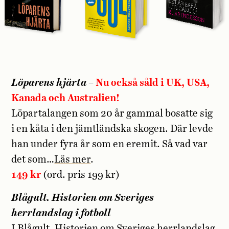
Löparens hjärta –
Nu också såld i UK, USA,
Kanada och Australien!
Löpartalangen som 20 år gammal bosatte sig
i en kåta i den jämtländska skogen. Där levde
han under fyra år som en eremit. Så vad var
det som…
Läs mer
.
149 kr
(ord. pris 199 kr)
Blågult. Historien om Sveriges
herrlandslag i fotboll
I Blågult. Historien om Sveriges herrlandslag