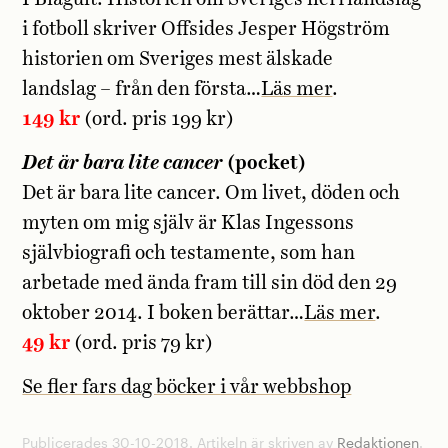
i fotboll skriver Offsides Jesper Högström
historien om Sveriges mest älskade
landslag – från den första…
Läs mer
.
149 kr
(ord. pris 199 kr)
Det är bara lite cancer
(pocket)
Det är bara lite cancer. Om livet, döden och
myten om mig själv är Klas Ingessons
självbiografi och testamente, som han
arbetade med ända fram till sin död den 29
oktober 2014. I boken berättar…
Läs mer
.
49 kr
(ord. pris 79 kr)
Se fler fars dag böcker i vår webbshop
Publicerades 30-10-2018. Artikeln är skriven av
Redaktionen
.