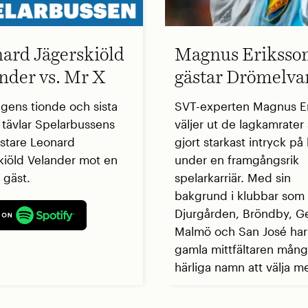
ard Jägerskiöld
Magnus Eriksso
nder vs. Mr X
gästar Drömelva
ngens tionde och sista
SVT-experten Magnus E
t tävlar Spelarbussens
väljer ut de lagkamrate
stare Leonard
gjort starkast intryck p
kiöld Velander mot en
under en framgångsrik
 gäst.
spelarkarriär. Med sin
bakgrund i klubbar som
Djurgården, Bröndby, G
Malmö och San José ha
gamla mittfältaren mån
härliga namn att välja me