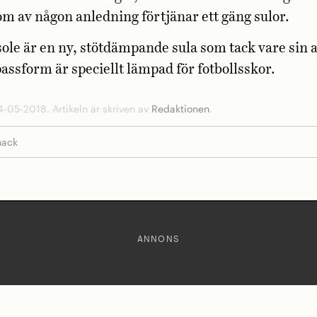
om av någon anledning förtjänar ett gäng sulor.
sole är en ny, stötdämpande sula som tack vare sin
assform är speciellt lämpad för fotbollsskor.
-05-2018. Artikeln är skriven av
Redaktionen
.
nack
ANNONS