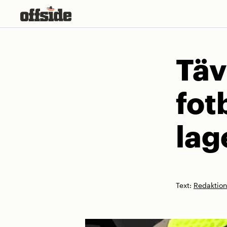
Skip
to
content
Täv
fotb
lag
Text:
Redaktio