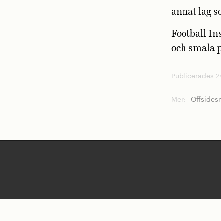
annat lag s
Football In
och smala p
Publicerades 24
Mer:
Offsides