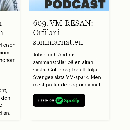
n
609. VM-RESAN:
n
Örfilar i
sommarnatten
riksson
r som
Johan och Anders
å honom
sammanstrålar på en altan i
västra Göteborg för att följa
Sveriges sista VM-spark. Men
mest pratar de nog om annat.
ent,
r den
ga
llan.