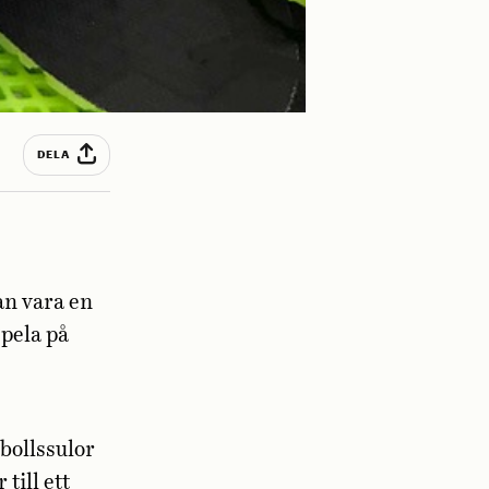
DELA
an vara en
spela på
bollssulor
 till ett