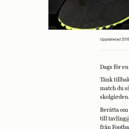
Uppdaterad 2018
Dags för en
Tänk tillba
match du så
skolgården.
Berätta om
till
tavling
från Football