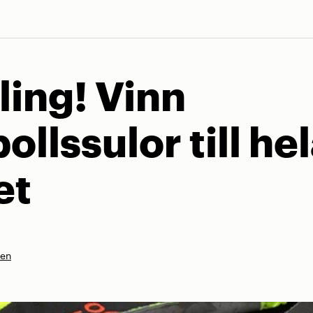
ling! Vinn
ollssulor till he
et
nen