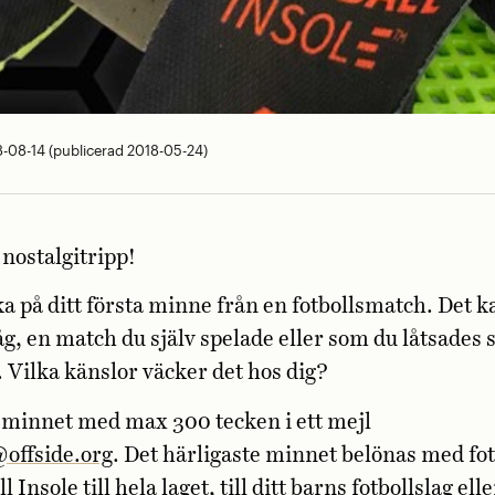
-08-14 (publicerad 2018-05-24)
 nostalgitripp!
ka på ditt första minne från en fotbollsmatch. Det k
g, en match du själv spelade eller som du låtsades 
 Vilka känslor väcker det hos dig?
 minnet med max 300 tecken i ett mejl
@offside.org
. Det härligaste minnet belönas med fot
 Insole till hela laget, till ditt barns fotbollslag eller