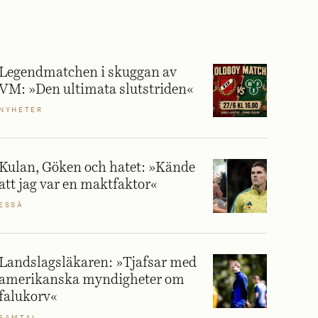
Legendmatchen i skuggan av
VM: »Den ultimata slutstriden«
NYHETER
Kulan, Göken och hatet: »Kände
att jag var en maktfaktor«
ESSÄ
Landslagsläkaren: »Tjafsar med
amerikanska myndigheter om
falukorv«
SAMTAL