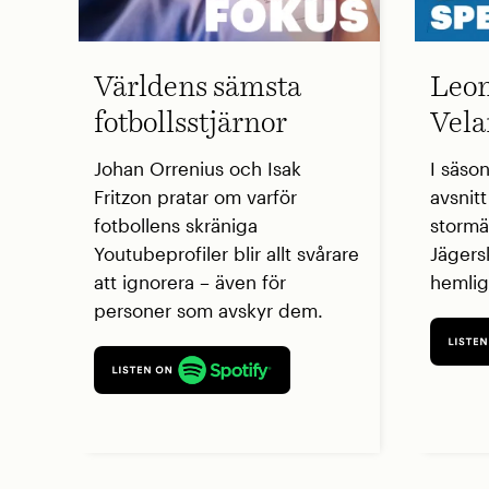
Världens sämsta
Leon
fotbollsstjärnor
Vela
Johan Orrenius och Isak
I säso
Fritzon pratar om varför
avsnit
fotbollens skräniga
stormä
Youtubeprofiler blir allt svårare
Jägers
att ignorera – även för
hemlig
personer som avskyr dem.