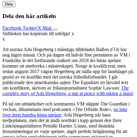
Dela
Dela den här artikeln
Facebook
Twitter/X
Mail
Sidlänken har kopierats till urklipp!
x
x
Att norska Ada Hegerberg i måndags tilldelades Ballon d´Or har
nog ingen missat. Och på dagen ett halvår före premiären av VM i
Frankrike är det fortfarande osäkert om 2018 års bästa spelare
kommer att medverka i mästerskapet. Norge är kvalificerat, men
sedan augusti 2017 vägrar Hegerberg att ställa upp för landslaget på
grund av en konflikt med det norska fotbollsförbundet. I går
publicerade den amerikanska sajten The Equalizer en läsvärd text
om konflikten, skriven av frilansjournalisten Sophie Lawson:
The
complex story of Ada Hegerberg, a star at peace with taking a stand
.
På tal om utmärkelser och sommarens VM släppte The Guardian i
veckan, tillsammans med podcasten »The Offside Rule«,
en lista
över årets hundra bästa spelare
. Ada Hegerberg når bara
tredjeplatsen, men det är ändå nordiskt i topp genom den förre
Linköpinganfallaren Pernille Harder. Listan, med distinkta
årssummeringar av varje spelare, utgör perfekt helgläsning för att
smyga igång uppladdningen inför sommarens mästerskap.