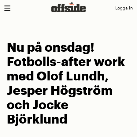
Skip
Logga in
to
content
Nu på onsdag!
Fotbolls-after work
med Olof Lundh,
Jesper Högström
och Jocke
Björklund