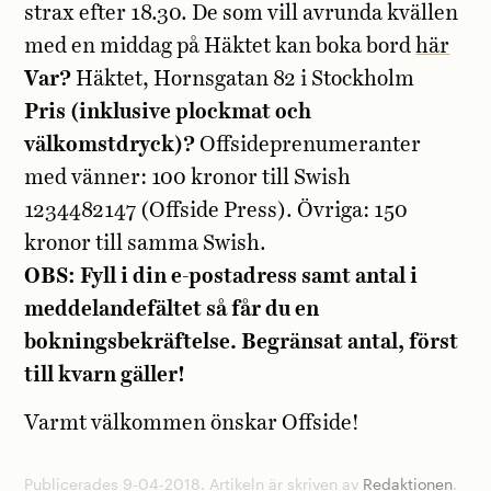
strax efter 18.30. De som vill avrunda kvällen
med en middag på Häktet kan boka bord
här
Var?
Häktet, Hornsgatan 82 i Stockholm
Pris (inklusive plockmat och
välkomstdryck)?
Offsideprenumeranter
med vänner: 100 kronor till Swish
1234482147 (Offside Press). Övriga: 150
kronor till samma Swish.
OBS: Fyll i din e-postadress samt antal i
meddelandefältet så får du en
bokningsbekräftelse.
Begränsat antal, först
till kvarn gäller!
Varmt välkommen önskar Offside!
Publicerades 9-04-2018. Artikeln är skriven av
Redaktionen
.