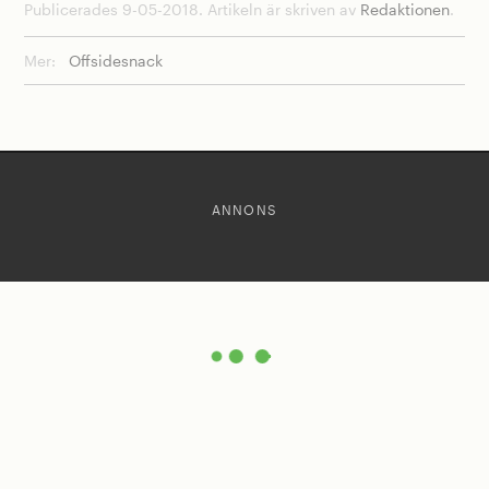
Publicerades 9-05-2018. Artikeln är skriven av
Redaktionen
.
Mer:
Offsidesnack
ANNONS