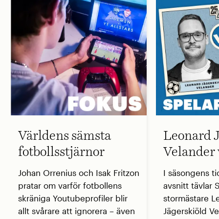
Världens sämsta
Leonard J
fotbollsstjärnor
Velander 
Johan Orrenius och Isak Fritzon
I säsongens ti
pratar om varför fotbollens
avsnitt tävlar
skräniga Youtubeprofiler blir
stormästare L
allt svårare att ignorera – även
Jägerskiöld V