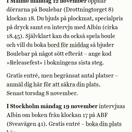
I Malmö måndag 12 november
öppnar
dörrarna på Boulebar (Drottningtorget 8)
klockan 18. Du bjuds på plockmat, specialpris
på dryck samt en intervju med Albin (cirka
18.45). Självklart kan du också spela boule
och vill du boka
bord för middag
så bjuder
Boulebar på något sött efteråt – ange kod
»Releasefest« i bokningens sista steg.
Gratis entré, men begränsat antal platser –
anmäl dig här för att säkra din plats.
Senast torsdag 8 november.
I Stockholm måndag 19 november
intervjuas
Albin om boken från klockan 17 på ABF
(Sveavägen 41). Gratis entré –
boka din plats