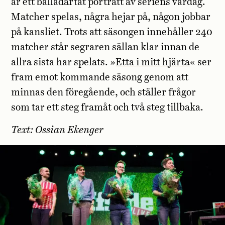
är ett balladartat porträtt av seriens vardag.
Matcher spelas, några hejar på, någon jobbar
på kansliet. Trots att säsongen innehåller 240
matcher står segraren sällan klar innan de
allra sista har spelats. »
Etta i mitt hjärta
« ser
fram emot kommande säsong genom att
minnas den föregående, och ställer frågor
som tar ett steg framåt och två steg tillbaka.
Text: Ossian Ekenger