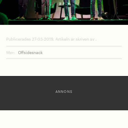
Publicerades 27-03-2019. Artikeln är skriven av .
Mer:
Offsidesnack
ANNONS