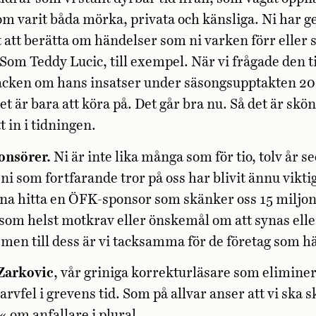
m varit båda mörka, privata och känsliga. Ni har ge
 att berätta om händelser som ni varken förr eller 
 Som Teddy Lucic, till exempel. När vi frågade den t
acken om hans insatser under säsongsupptakten 20
et är bara att köra på. Det går bra nu. Så det är skö
tt in i tidningen.
onsörer.
Ni är inte lika många som för tio, tolv år s
ni som fortfarande tror på oss har blivit ännu viktig
rna hitta en ÖFK-sponsor som skänker oss 15 miljo
som helst motkrav eller önskemål om att synas elle
men till dess är vi tacksamma för de företag som hä
Zarkovic
, vår griniga korrekturläsare som elimine
arvfel i grevens tid. Som på allvar anser att vi ska s
 om anfallare i plural.