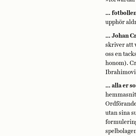
… fotbolle
upphör aldr
… Johan C
skriver att
oss en tack
honom). Cro
Ibrahimovi
… alla er s
hemmasnitt 
Ordförande,
utan sina s
formulering.
spelbolagen