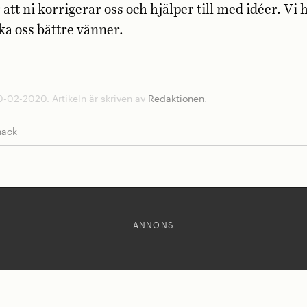
 att ni korrigerar oss och hjälper till med idéer. Vi 
a oss bättre vänner.
0-02-2020. Artikeln är skriven av
Redaktionen
.
nack
ANNONS