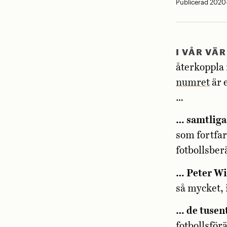
Publicerad 2020
I VÅR VÄR
återkoppla 
numret
är 
…
… samtliga
som fortfar
fotbollsber
… Peter W
så mycket, 
… de tusent
fotbollsför