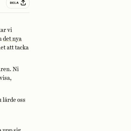
DELA
ar vi
om
det nya
et att tacka
åren. Ni
visa,
 lärde oss
a upp sig