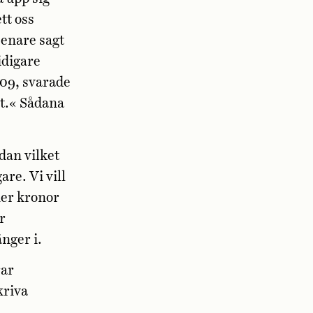
tt oss
senare sagt
idigare
09, svarade
nt.« Sådana
edan vilket
are. Vi vill
ner kronor
r
nger i.
rar
kriva