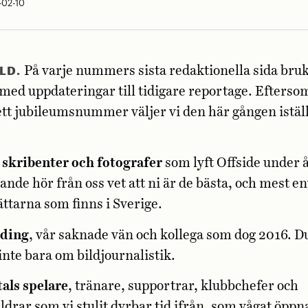
-02-10
LD.
På varje nummers sista redaktionella sida bruk
med uppdateringar till tidigare reportage. Efters
ett jubileumsnummer väljer vi den här gången iställ
 skribenter och fotografer
som lyft Offside under 
ande hör från oss vet att ni är de bästa, och mest en
ättarna som finns i Sverige.
iding
, vår saknade vän och kollega som dog 2016. Du
inte bara om bildjournalistik.
als spelare
, tränare, supportrar, klubbchefer och
äldrar som vi stulit dyrbar tid ifrån, som vågat öppn