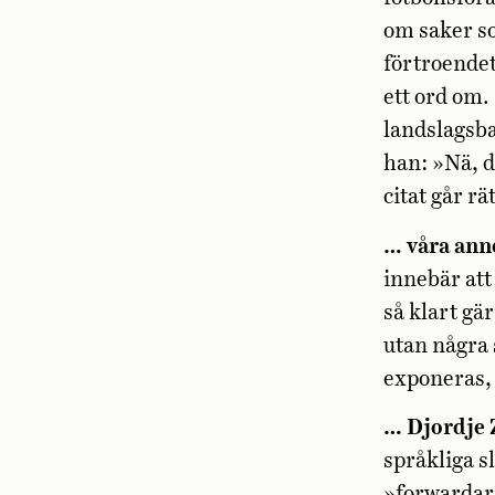
om saker so
förtroendet
ett ord om.
landslagsb
han: »Nä, d
citat går rä
… våra ann
innebär att 
så klart gä
utan några 
exponeras, 
… Djordje 
språkliga sl
»forwardar«