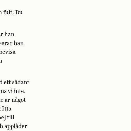
 fult. Du
är han
rverar han
tbevisa
n
 ett sådant
s vi inte.
te är något
rötta
j till
ch applåder