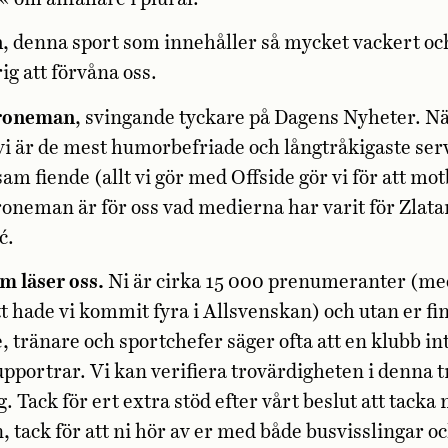
n
, denna sport som innehåller så mycket vackert och
ig att förvåna oss.
roneman
, svingande tyckare på Dagens Nyheter. N
 vi är de mest humorbefriade och långtråkigaste se
sam fiende (allt vi gör med Offside gör vi för att mo
neman är för oss vad medierna har varit för Zlata
ć.
om läser oss.
Ni är cirka 15 000 prenumeranter (med
hade vi kommit fyra i Allsvenskan) och utan er finn
 tränare och sportchefer säger ofta att en klubb in
upportrar. Vi kan verifiera trovärdigheten i denna t
 Tack för ert extra stöd efter vårt beslut att tacka ne
, tack för att ni hör av er med både busvisslingar o