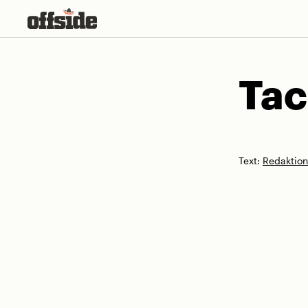
Skip
to
content
Tac
Text:
Redaktio