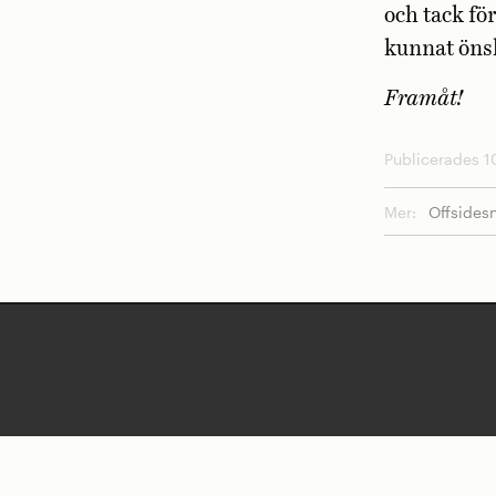
och tack för
kunnat önsk
Framåt!
Publicerades 1
Mer:
Offsides