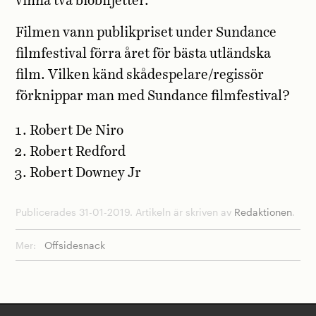
vinna två biobiljetter.
Filmen vann publikpriset under Sundance
filmfestival förra året för bästa utländska
film. Vilken känd skådespelare/regissör
förknippar man med Sundance filmfestival?
Robert De Niro
Robert Redford
Robert Downey Jr
Publicerades 31-01-2019. Artikeln är skriven av
Redaktionen
.
Mer:
Offsidesnack