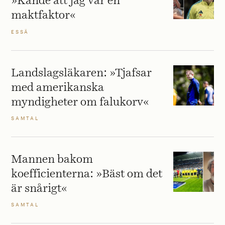
»Kände att jag var en
maktfaktor«
ESSÄ
Landslagsläkaren: »Tjafsar
med amerikanska
myndigheter om falukorv«
SAMTAL
Mannen bakom
koefficienterna: »Bäst om det
är snårigt«
SAMTAL