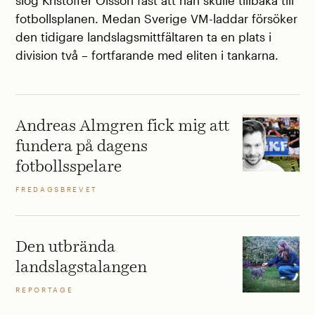
slog Kristoffer Olsson fast att han skulle tillbaka till
fotbollsplanen. Medan Sverige VM-laddar försöker
den tidigare landslagsmittfältaren ta en plats i
division två – fortfarande med eliten i tankarna.
Andreas Almgren fick mig att
fundera på dagens
fotbollsspelare
FREDAGSBREVET
Den utbrända
landslagstalangen
REPORTAGE