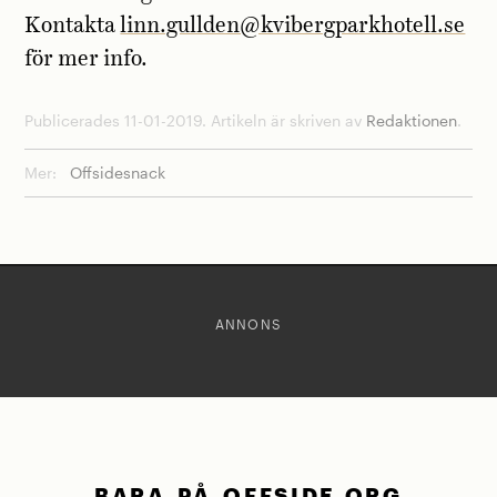
Kontakta
linn.gullden@kvibergparkhotell.se
för mer info.
Publicerades 11-01-2019. Artikeln är skriven av
Redaktionen
.
Mer:
Offsidesnack
ANNONS
BARA PÅ OFFSIDE.ORG