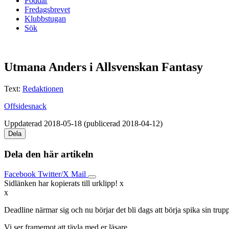
Poddar
Fredagsbrevet
Klubbstugan
Sök
Utmana Anders i Allsvenskan Fantasy
Text:
Redaktionen
Offsidesnack
Uppdaterad 2018-05-18 (publicerad 2018-04-12)
Dela
Dela den här artikeln
Facebook
Twitter/X
Mail
Sidlänken har kopierats till urklipp!
x
x
Deadline närmar sig och nu börjar det bli dags att börja spika sin tru
Vi ser framemot att tävla med er läsare.