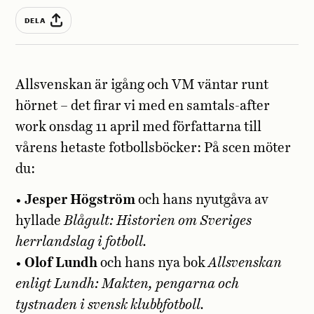
DELA
Allsvenskan är igång och VM väntar runt
hörnet – det firar vi med en samtals-after
work onsdag 11 april med författarna till
vårens hetaste fotbollsböcker: På scen möter
du:
•
Jesper Högström
och hans nyutgåva av
hyllade
Blågult: Historien om Sveriges
herrlandslag i fotboll.
•
Olof Lundh
och hans nya bok
Allsvenskan
enligt Lundh: Makten, pengarna och
tystnaden i svensk klubbfotboll.