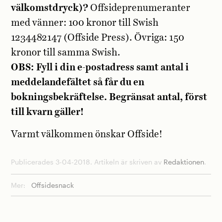
välkomstdryck)?
Offsideprenumeranter
med vänner: 100 kronor till Swish
1234482147 (Offside Press). Övriga: 150
kronor till samma Swish.
OBS: Fyll i din e-postadress samt antal i
meddelandefältet så får du en
bokningsbekräftelse.
Begränsat antal, först
till kvarn gäller!
Varmt välkommen önskar Offside!
Publicerades 3-04-2018. Artikeln är skriven av
Redaktionen
.
Mer:
Offsidesnack