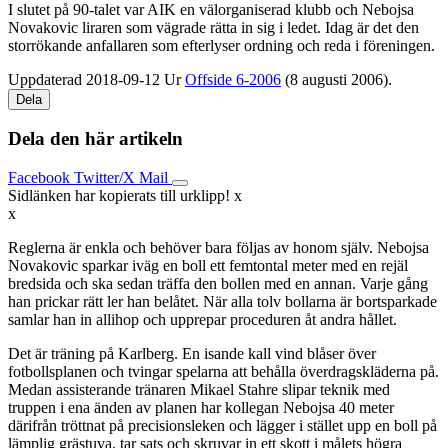
I slutet på 90-talet var AIK en väl­organiserad klubb och Nebojsa
Novakovic liraren som vägrade rätta in sig i ledet. Idag är det den
stor­rökande anfallaren som efterlyser ordning och reda i föreningen.
Uppdaterad 2018-09-12
Ur
Offside 6-2006
(8 augusti 2006).
Dela
Dela den här artikeln
Facebook
Twitter/X
Mail
Sidlänken har kopierats till urklipp!
x
x
Reglerna är enkla o
ch behöver bara följas av honom själv. Nebojsa
Novakovic sparkar iväg en boll ett femtontal meter med en rejäl
bredsida och ska sedan träffa den bollen med en annan. Varje gång
han prickar rätt ler han belåtet. När alla tolv bollarna är bortsparkade
samlar han in allihop och upprepar proceduren åt andra hållet.
Det är träning på Karlberg. En isande kall vind blåser över
fotbollsplanen och tvingar spelarna att behålla överdragskläderna på.
Medan assisterande tränaren Mikael Stahre slipar teknik med
truppen i ena änden av planen har kollegan Nebojsa 40 meter
därifrån tröttnat på precisionsleken och lägger i stället upp en boll på
lämplig grästuva, tar sats och skruvar in ett skott i målets högra