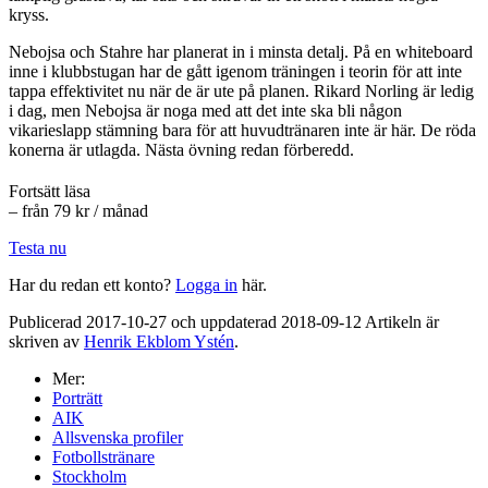
kryss.
Nebojsa och Stahre har planerat in i minsta detalj. På en whiteboard
inne i klubbstugan har de gått igenom träningen i teorin för att inte
tappa effektivitet nu när de är ute på planen. Rikard Norling är ledig
i dag, men Nebojsa är noga med att det inte ska bli någon
vikarieslapp stämning bara för att huvudtränaren inte är här. De röda
konerna är utlagda. Nästa övning redan förberedd.
Fortsätt läsa
– från 79 kr / månad
Testa nu
Har du redan ett konto?
Logga in
här.
Publicerad 2017-10-27 och uppdaterad 2018-09-12 Artikeln är
skriven av
Henrik Ekblom Ystén
.
Mer:
Porträtt
AIK
Allsvenska profiler
Fotbollstränare
Stockholm