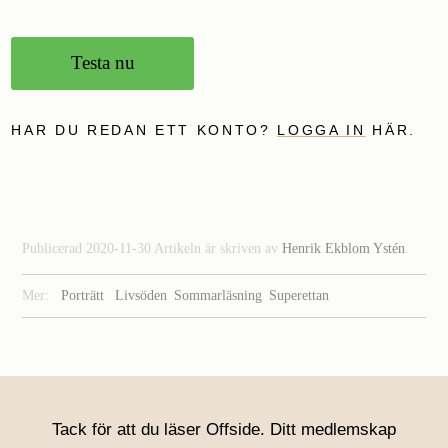
Testa nu
HAR DU REDAN ETT KONTO?
LOGGA IN
HÄR.
Publicerad 2020-11-30 Artikeln är skriven av
Henrik Ekblom Ystén
.
Mer:
Porträtt
Livsöden
Sommarläsning
Superettan
Tack för att du läser Offside. Ditt medlemskap