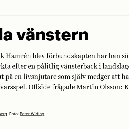
da vänstern
ik Hamrén blev förbundskapten har han s
ykta efter en pålitlig vänster­back i landslag
slut på en livsnjutare som själv medger att h
rsvarsspel. Offside frågade Martin Olsson: K
berg
Foto:
Peter Widing