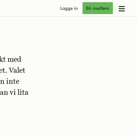
Logga in
Bli medlem
ökt med
et. Valet
an inte
an vi lita