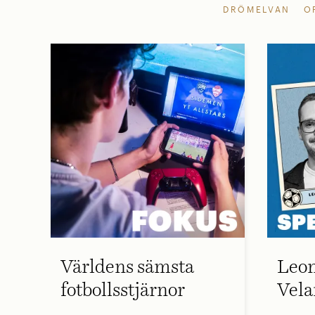
DRÖMELVAN
O
Världens sämsta
Leon
fotbollsstjärnor
Vela