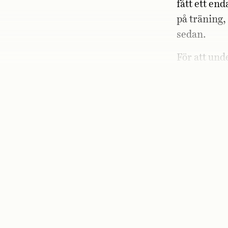
fått ett en
på träning,
sedan.
För att und
Blackburnpr
år tillbaka.