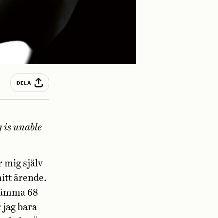
DELA
 is unable
r mig själv
mitt ärende.
stämma 68
 jag bara