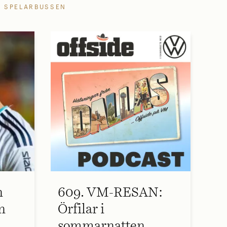
SPELARBUSSEN
n
609. VM-RESAN:
n
Örfilar i
sommarnatten