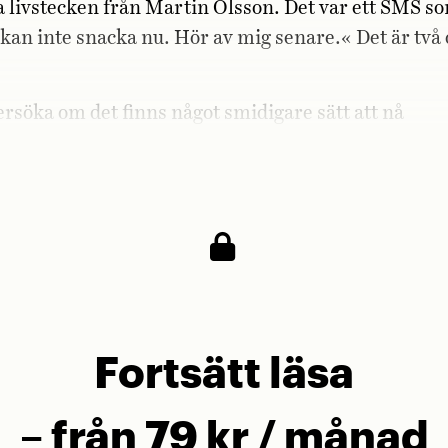
da livstecken från Martin Olsson. Det var ett SMS s
 kan inte snacka nu. Hör av mig senare.« Det är två
ersöka om det finns något smidigare sätt att nå
offset ringer jag Martin Dahlin, spelarens agent s
Fortsätt läsa
– från 79 kr / månad