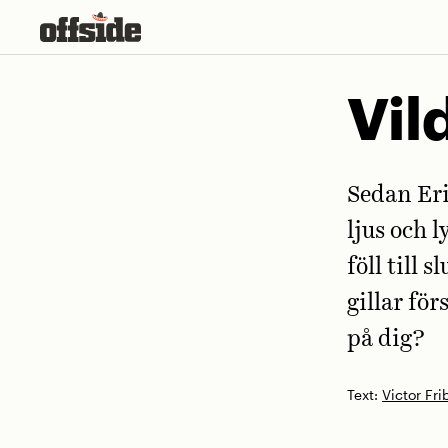
Skip
to
content
Vil
Sedan Er
ljus och l
föll till 
gillar fö
på dig?
Text:
Victor Fri