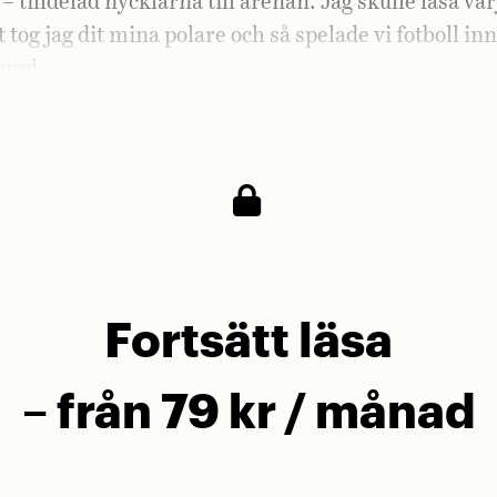
 tilldelad nycklarna till arenan. Jag skulle låsa var
 tog jag dit mina polare och så spelade vi fotboll in
und.
några illustrationsjobb för Swindon?
Fortsätt läsa
– från 79 kr / månad