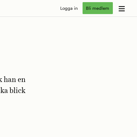
Logga in
Bli medlem
k han en
ska blick