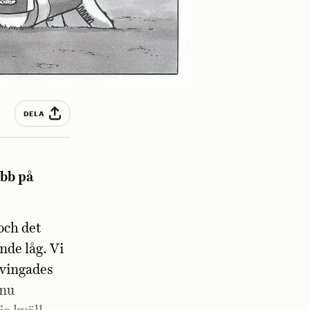
DELA
obb på
och det
de låg. Vi
tvingades
nnu