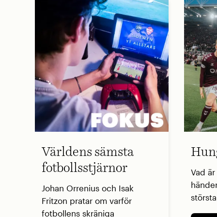
Världens sämsta
Hung
fotbollsstjärnor
Vad är
händer
Johan Orrenius och Isak
störst
Fritzon pratar om varför
fotbollens skräniga