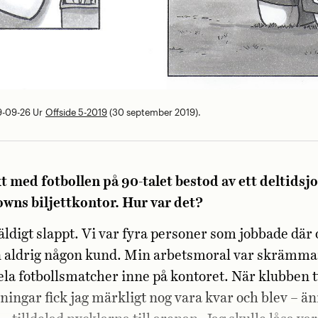
9-09-26
Ur
Offside 5-2019
(30 september 2019).
 med fotbollen på 90-talet bestod av ett deltidsj
wns biljettkontor. Hur var det?
väldigt slappt. Vi var fyra personer som jobbade där 
 aldrig någon kund. Min arbetsmoral var skrämman
la fotbollsmatcher inne på kontoret. När klubben 
rningar fick jag märkligt nog vara kvar och blev – ä