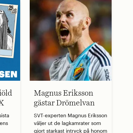
iöld
Magnus Eriksson
 X
gästar Drömelvan
ista
SVT-experten Magnus Eriksson
sens
väljer ut de lagkamrater som
gjort starkast intryck på honom