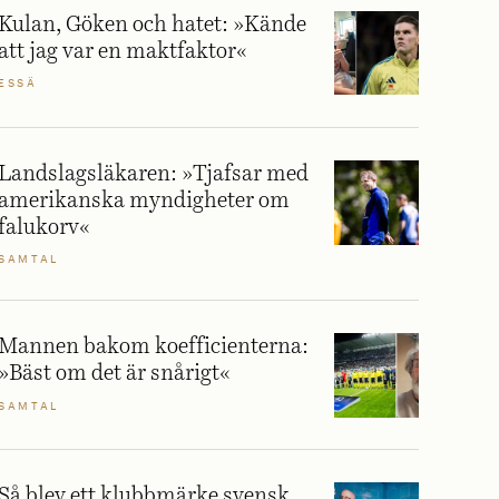
Kulan, Göken och hatet: »Kände
att jag var en maktfaktor«
ESSÄ
Landslagsläkaren: »Tjafsar med
amerikanska myndigheter om
falukorv«
SAMTAL
Mannen bakom koefficienterna:
»Bäst om det är snårigt«
SAMTAL
Så blev ett klubbmärke svensk