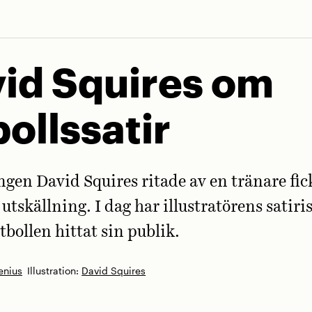
id Squires om
bollssatir
ngen David Squires ritade av en tränare fic
utskällning. I dag har illustratörens satiri
tbollen hittat sin publik.
enius
Illustration:
David Squires