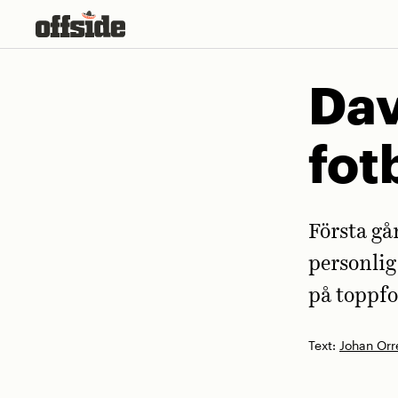
Skip
to
content
Dav
fot
Första gå
personlig 
på toppfo
Text:
Johan Orr