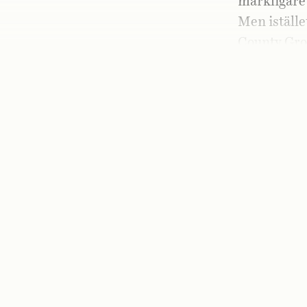
märkligare –
Men istället
County Gro
Gjorde du 