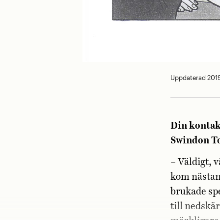
Uppdaterad 201
Din kontakt
Swindon To
– Väldigt, 
kom nästan
brukade spe
till nedskä