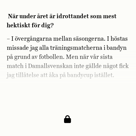
När under året är idrottandet som mest
hektiskt för dig?
– I övergångarna mellan säsongerna. I höstas
missade jag alla träningsmatcherna i bandyn
på grund av fotbollen. Men när vår sista
match i Damallsvenskan inte gällde något fick
jag tillåtelse att åka på bandycup istället.
Blir det ibland både fotboll och bandy
samma dag?