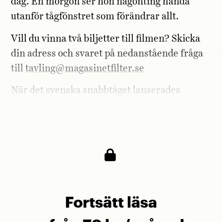
dag. En morgon ser hon någonting hända
utanför tågfönstret som förändrar allt.
Vill du vinna två biljetter till filmen? Skicka
din adress och svaret på nedanstående fråga
till
tavling@magasinetfilter.se
När det svenska snabbtåget lanserades
döptes det till X2000. Varifrån kommer
namnet?
Fortsätt läsa