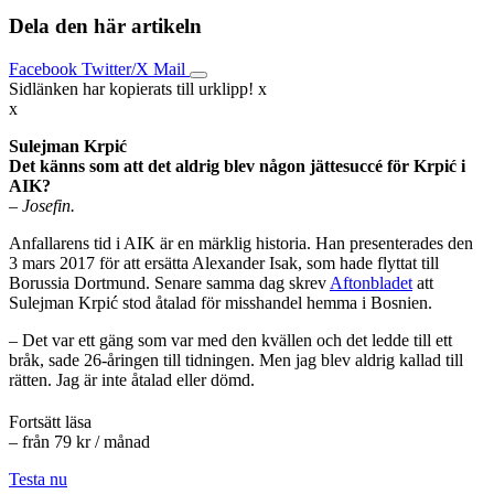
Dela den här artikeln
Facebook
Twitter/X
Mail
Sidlänken har kopierats till urklipp!
x
x
Sulejman Krpić
Det känns som att det aldrig blev någon jättesuccé för Krpić i
AIK?
– Josefin.
Anfallarens tid i AIK är en märklig historia. Han presenterades den
3 mars 2017 för att ersätta Alexander Isak, som hade flyttat till
Borussia Dortmund. Senare samma dag skrev
Aftonbladet
att
Sulejman Krpić stod åtalad för misshandel hemma i Bosnien.
– Det var ett gäng som var med den kvällen och det ledde till ett
bråk, sade 26-åringen till tidningen. Men jag blev aldrig kallad till
rätten. Jag är inte åtalad eller dömd.
Fortsätt läsa
– från 79 kr / månad
Testa nu