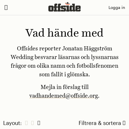
Skip
Logga in
to
content
Vad hände med
Offsides reporter Jonatan Häggström
Wedding besvarar läsarnas och lyssnarnas
frågor om olika namn och fotbollsfenomen
som fallit i glömska.
Mejla in förslag till
vadhandemed@offside.org
.
Layout:
Filtrera & sortera