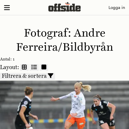
Skip
Logga in
to
content
Fotograf:
Andre
Ferreira/Bildbyrån
Antal:
1
Layout:
Filtrera & sortera