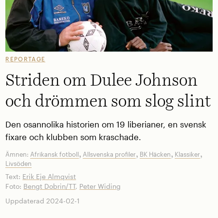
REPORTAGE
Striden om Dulee Johnson
och drömmen som slog slint
Den osannolika historien om 19 liberianer, en svensk
fixare och klubben som kraschade.
,
,
,
,
Ämnen:
Afrikansk fotboll
Allsvenska profiler
BK Häcken
Klassiker
Livsöden
Text:
Erik Eje Almqvist
Foto:
Bengt Dobrin/TT
,
Peter Widing
Uppdaterad 2024-02-1