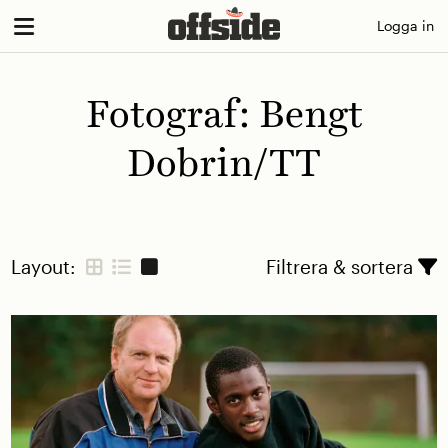
Skip
Logga in
to
content
Fotograf:
Bengt
Dobrin/TT
Layout:
Filtrera & sortera