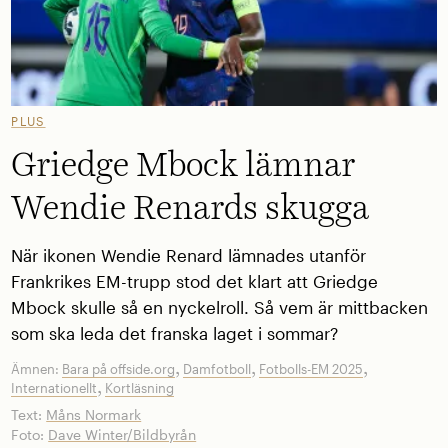
PLUS
Griedge Mbock lämnar
Wendie Renards skugga
När ikonen Wendie Renard lämnades utanför
Frankrikes EM-trupp stod det klart att Griedge
Mbock skulle så en nyckelroll. Så vem är mittbacken
som ska leda det franska laget i sommar?
,
,
,
Ämnen:
Bara på offside.org
Damfotboll
Fotbolls-EM 2025
,
Internationellt
Kortläsning
Text:
Måns Normark
Foto:
Dave Winter/Bildbyrån