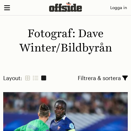
Skip
Logga in
to
content
Fotograf:
Dave
Winter/Bildbyrån
Layout:
Filtrera & sortera