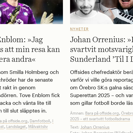
NYHETER
Enblom: »Jag
Johan Orrenius: 
 att min resa kan
svartvit motsvarigh
rera andra«
Sunderland ’Til I 
som Smilla Holmberg och
Offsides chefredaktör ber
Schröder har de senaste
varför vi ville göra report
it rakt in genom
om Örebro SK:s galna säso
sdörren. Tove Enblom fick
Superettan 2025 – och varf
acka och vänta lite till
som gillar fotboll borde lä
till slut släpptes in.
,
Ämnen:
Bara på offside.org
Örebr
2025 – ett svartvitt fotbollsdrama
,
,
a på offside.org
Damfotboll
I
,
,
nst
Landslaget
Målvaktsliv
Text:
Johan Orrenius
Foto:
Johan Bernström/Bildbyrå