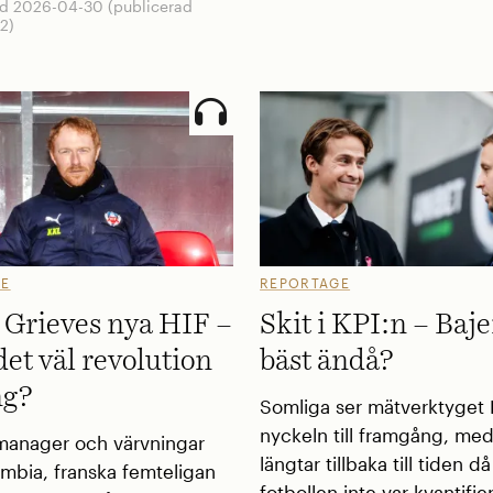
d 2026-04-30 (publicerad
2)
GE
REPORTAGE
 Grieves nya HIF –
Skit i KPI:n – Baje
det väl revolution
bäst ändå?
ng?
Somliga ser mätverktyget
nyckeln till framgång, me
anager och värvningar
längtar tillbaka till tiden då
ombia, franska femteligan
fotbollen inte var kvantifie