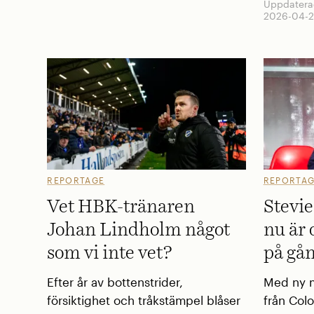
Uppdatera
2026-04-2
REPORTAGE
REPORTA
Vet HBK-tränaren
Stevie
Johan Lindholm något
nu är 
som vi inte vet?
på gå
Efter år av bottenstrider,
Med ny m
försiktighet och tråkstämpel blåser
från Col