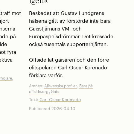
igen«
traff mot
Beskedet att Gustav Lundgrens
jort
hälsena gått av förstörde inte bara
anserna
Gaisstjärnans VM- och
tsade på
Europaspelsdrömmar. Det krossade
side
också tusentals supporterhjärtan.
mot fyra
ektiva
Offside lät gaisaren och den förre
elitspelaren Carl-Oscar Korenado
förklara varför.
,
höjare
,
Ämnen:
Allsvenska profiler
Bara på
,
offside.org
Gais
Text:
Carl-Oscar Korenado
Publicerad 2026-04-10