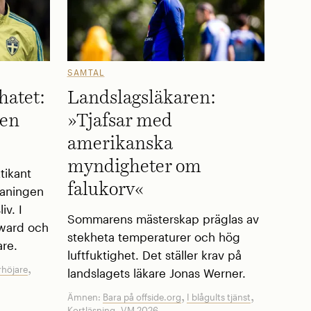
SAMTAL
hatet:
Landslagsläkaren:
 en
»Tjafsar med
amerikanska
myndigheter om
tikant
falukorv«
paningen
iv. I
Sommarens mästerskap präglas av
rward och
stekheta temperaturer och hög
are.
luftfuktighet. Det ställer krav på
,
höjare
landslagets läkare Jonas Werner.
,
,
Ämnen:
Bara på offside.org
I blågults tjänst
,
Kortläsning
VM 2026