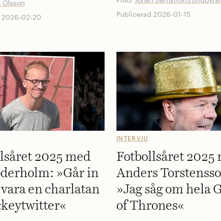
 Olsson
Publicerad 2026-01-15
d 2026-02-20
INTERVJU
llsåret 2025 med
Fotbollsåret 2025
öderholm: »Går in
Anders Torstensso
t vara en charlatan
»Jag såg om hela
ckeytwitter«
of Thrones«