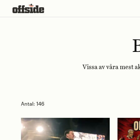
Skip
to
content
Vissa av våra mest ak
Antal:
146