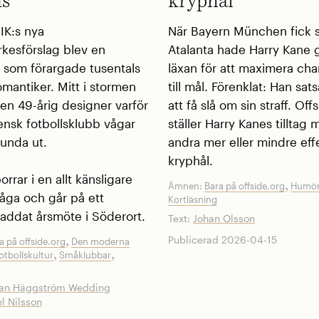
is
kryphål
IK:s nya
När Bayern München fick s
kesförslag blev en
Atalanta hade Harry Kane g
t som förargade tusentals
läxan för att maximera ch
omantiker. Mitt i stormen
till mål. Förenklat: Han sa
en 49-årig designer varför
att få slå om sin straff. Off
ensk fotbollsklubb vågar
ställer Harry Kanes tilltag 
lunda ut.
andra mer eller mindre eff
kryphål.
orrar i en allt känsligare
,
Ämnen:
Bara på offside.org
Humör
råga och går på ett
Kortläsning
laddat årsmöte i Söderort.
Text:
Johan Olsson
Publicerad 2026-04-15
,
a på offside.org
Den moderna
,
,
otbollskultur
Småklubbar
tan Häggström Wedding
l Nilsson