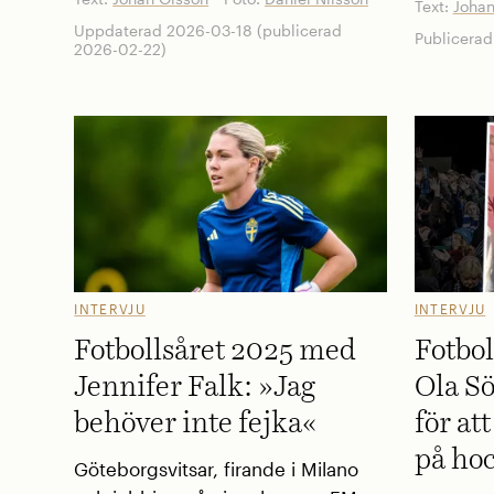
Text:
Johan
Uppdaterad 2026-03-18 (publicerad
Publicera
2026-02-22)
INTERVJU
INTERVJU
Fotbollsåret 2025 med
Fotbo
Jennifer Falk: »Jag
Ola S
behöver inte fejka«
för at
på ho
Göteborgsvitsar, firande i Milano