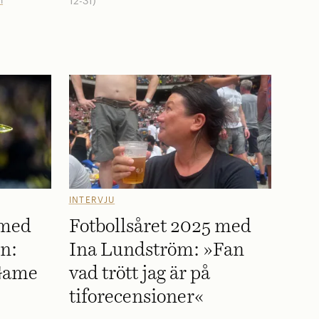
12-31)
INTERVJU
 med
Fotbollsåret 2025 med
n:
Ina Lundström: »Fan
 Game
vad trött jag är på
tiforecensioner«