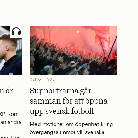
REPORTAGE
n är
Supportrarna går
samman för att öppna
upp svensk fotboll
 KPI som
dan andra
Med motioner om öppenhet kring
övergångssummor vill svenska
rbar. Hur