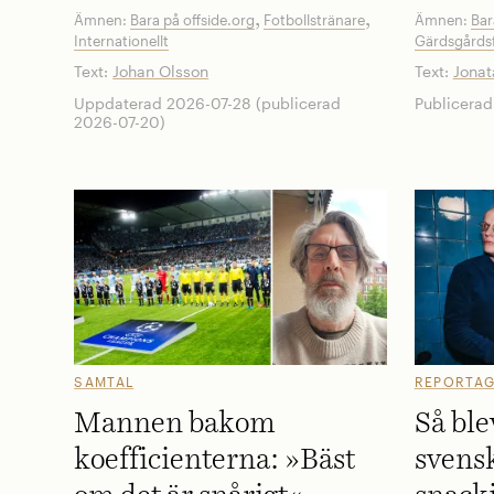
,
,
Ämnen:
Bara på offside.org
Fotbollstränare
Ämnen:
Bar
Internationellt
Gärdsgårdsf
Text:
Johan Olsson
Text:
Jona
Uppdaterad 2026-07-28 (publicerad
Publicera
2026-07-20)
SAMTAL
REPORTA
Mannen bakom
Så ble
koefficienterna: »Bäst
svensk