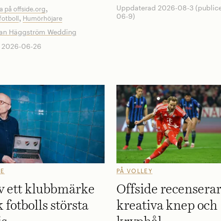
Uppdaterad 2026-08-3 (public
,
a på offside.org
06-9)
,
otboll
Humörhöjare
tan Häggström Wedding
d 2026-06-26
GE
PÅ VOLLEY
v ett klubbmärke
Offside recensera
 fotbolls största
kreativa knep och