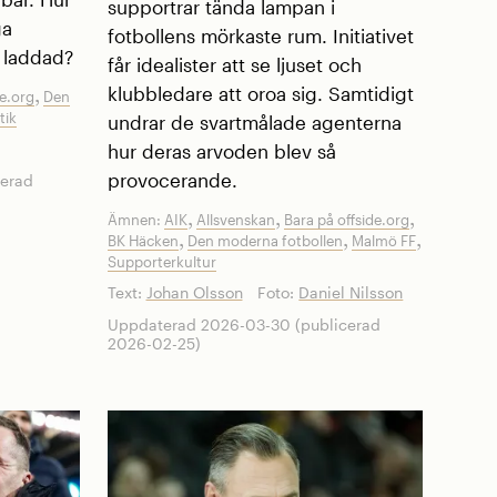
supportrar tända lampan i
ga
fotbollens mörkaste rum. Initiativet
 laddad?
får idealister att se ljuset och
klubbledare att oroa sig. Samtidigt
,
de.org
Den
tik
undrar de svartmålade agenterna
hur deras arvoden blev så
provocerande.
cerad
,
,
,
Ämnen:
AIK
Allsvenskan
Bara på offside.org
,
,
,
BK Häcken
Den moderna fotbollen
Malmö FF
Supporterkultur
Text:
Johan Olsson
Foto:
Daniel Nilsson
Uppdaterad 2026-03-30 (publicerad
2026-02-25)