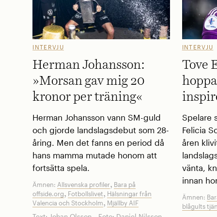
INTERVJU
INTERVJU
Herman Johansson:
Tove 
»Morsan gav mig 20
hoppas
kronor per träning«
inspi
Herman Johansson vann SM-guld
Spelare 
och gjorde landslagsdebut som 28-
Felicia 
åring. Men det fanns en period då
åren kliv
hans mamma mutade honom att
landslag
fortsätta spela.
vänta, kn
innan hon 
,
Ämnen:
Allsvenska profiler
Bara på
,
,
offside.org
Fotbollslivet
Hälsningar från
Ämnen:
Bar
,
Valencia och Stockholm
Mjällby AIF
blågults tjä
Text:
Johan Olsson
Foto:
Daniel Nilsson