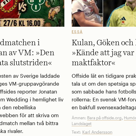
ESSÄ
dmatchen i
Kulan, Göken och 
an av VM: »Den
»Kände att jag var
ta slutstriden«
maktfaktor«
sten av Sverige laddade
Offside lät en tidigare prak
iges VM-gruppavgörande
tala ut om den spetsiga s
ffsides reporter Jonatan
som sabbade hans fotbollsl
m Wedding i hemlighet liv
rollerna: En svensk VM-fo
 den rebelliska
en bakfull svensexadeltag
bben för att skriva om
,
Ämnen:
Bara på offside.org
Humör
dmatch mellan två bittra
Landslaget
ka rivaler.
Text:
Karl Andersson