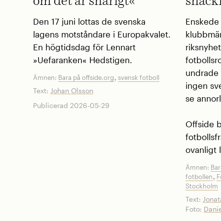
om det är snårigt«
snack
Den 17 juni lottas de svenska
Enskede 
lagens motståndare i Europakvalet.
klubbmär
En högtidsdag för Lennart
riksnyhe
»Uefaranken« Hedstigen.
fotbollsr
undrade 
,
Ämnen:
Bara på offside.org
svensk fotboll
ingen sv
Text:
Johan Olsson
se annor
Publicerad 2026-05-29
Offside b
fotbollsf
ovanligt 
Ämnen:
Bar
,
fotbollen
F
Stockholm
Text:
Jona
Foto:
Danie