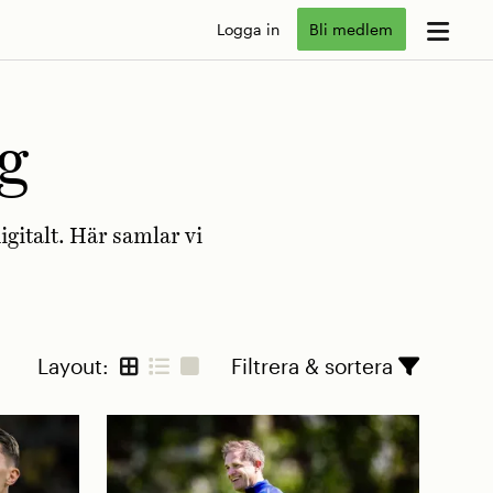
Logga in
Bli medlem
g
igitalt. Här samlar vi
Layout:
Filtrera & sortera