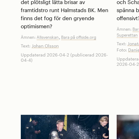
det plötsligt lätta brisar av
och Scha
framtidstro runt Halmstads BK. Men
spänna b
finns det fog för den gryende
offensivt
optimismen?
Ämnen:
Bar
Superettan
,
Ämnen:
Allsvenskan
Bara på offside.org
Text:
Jona
Text:
Johan Olsson
Foto:
Danie
Uppdaterad 2026-04-2 (publicerad 2026-
Uppdatera
04-4)
2026-04-2