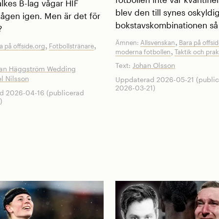
lkes B-lag vågar HIF
blev den till synes oskyldi
ågen igen. Men är det för
bokstavskombinationen så
?
,
Ämnen:
Allsvenskan
Bara på offsi
,
,
a på offside.org
Fotbollstränare
,
moderna fotbollen
Taktik och prak
Text:
Johan Olsson
tan Häggström Wedding
l Nilsson
Uppdaterad 2026-05-21 (publi
2026-03-21)
d 2026-04-16 (publicerad
)