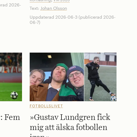
erad 2026-
Text:
Johan Olsson
Uppdaterad 2026-06-3 (publicerad 2026-
06-7)
FOTBOLLSLIVET
r: Fem
»Gustav Lundgren fick
mig att älska fotbollen