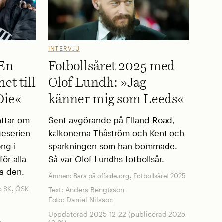
INTERVJU
»En
Fotbollsåret 2025 med
et till
Olof Lundh: »Jag
Die«
känner mig som Leeds«
ättar om
Sent avgörande på Elland Road,
ageserien
kalkonerna Thåström och Kent och
ng i
sparkningen som han bommade.
ör alla
Så var Olof Lundhs fotbollsår.
sa den.
,
Ämnen:
Bara på offside.org
Fotbollsåret 2025
,
o SK
ÖSK
Text:
Anders Bengtsson
Foto:
Daniel Nilsson
Uppdaterad 2025-12-22 (publicerad 2025-
n