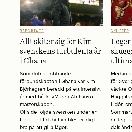
REPORTAGE
NYHETER
Allt skiter sig för Kim –
Legen
svenskens turbulenta år
skugg
i Ghana
ultima
Som dubbeljobbande
Medan re
förbundskapten i Ghana var Kim
för Sver
Björkegren beredd på ett intensivt
väckte O
år med både VM och Afrikanska
Häggströ
mästerskapen.
i idén om
Offside följde svensken under en
Sommarwe
turbulent tid då han blev väldigt
en legen
bra på att gilla läget.
dalsländs