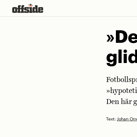
Skip
to
content
»De
gli
Fotbollspr
»hypoteti
Den här g
Text:
Johan Orr