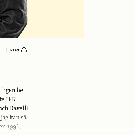
DELA
tligen helt
te IFK
och Ravelli
 jag kan så
ten 1996,