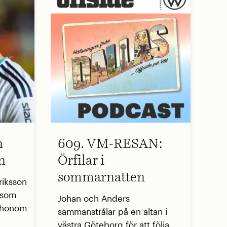
n
609. VM-RESAN:
n
Örfilar i
sommarnatten
riksson
r som
Johan och Anders
å honom
sammanstrålar på en altan i
västra Göteborg för att följa