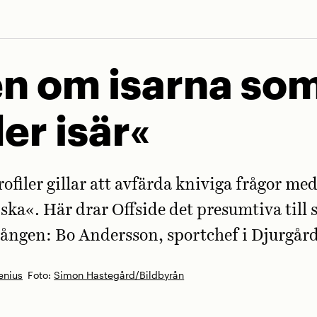
n om isarna so
der isär«
ofiler gillar att avfärda kniviga frågor med
ska«. Här drar ­Offside det presumtiva till s
ången: Bo Andersson, sportchef i Djurgård
enius
Foto:
Simon Hastegård/Bildbyrån