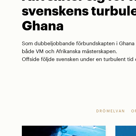
svenskens turbule
Ghana
Som dubbeljobbande förbundskapten i Ghana va
både VM och Afrikanska mästerskapen.
Offside följde svensken under en turbulent tid d
DRÖMELVAN
O