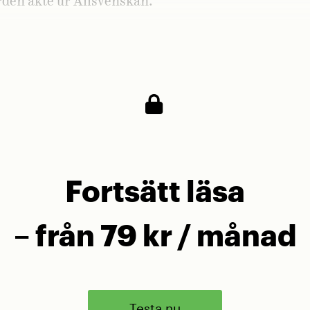
rden åkte ur Allsvenskan.
er undrar om du skulle välja gruppspel i Europa 
före ett SM-guld till. Vad svarar du?
Fortsätt läsa
– från 79 kr / månad
Testa nu