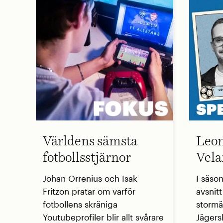
Världens sämsta
Leon
fotbollsstjärnor
Vela
Johan Orrenius och Isak
I säso
Fritzon pratar om varför
avsnit
fotbollens skräniga
stormä
Youtubeprofiler blir allt svårare
Jägers