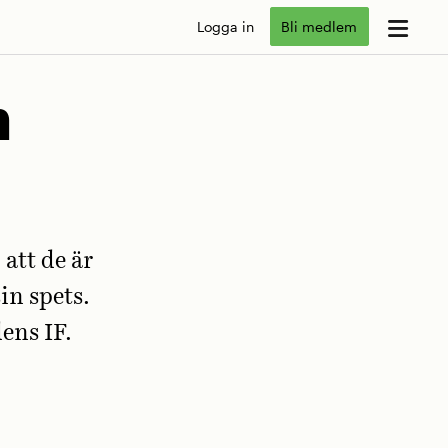
Logga in
Bli medlem
m
 att de är
in spets.
ens IF.