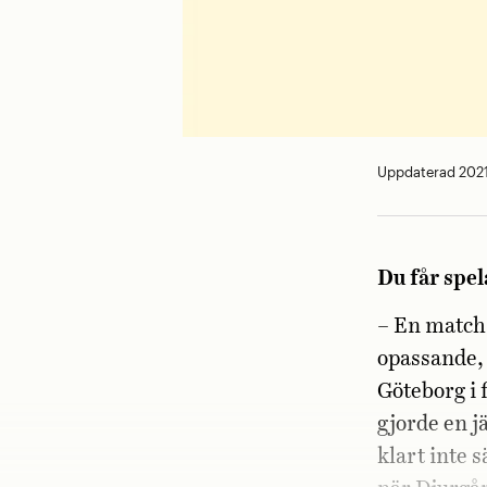
Uppdaterad 202
Du får spel
– En match 
opassande, 
Göteborg i 
gjorde en j
klart inte 