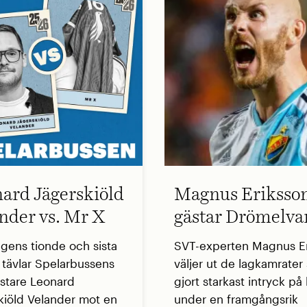
ard Jägerskiöld
Magnus Eriksso
nder vs. Mr X
gästar Drömelva
ngens tionde och sista
SVT-experten Magnus E
t tävlar Spelarbussens
väljer ut de lagkamrate
stare Leonard
gjort starkast intryck p
kiöld Velander mot en
under en framgångsrik