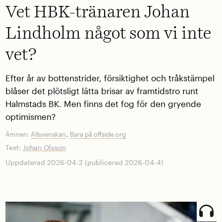
Vet HBK-tränaren Johan
Lindholm något som vi inte
vet?
Efter år av bottenstrider, försiktighet och tråkstämpel
blåser det plötsligt lätta brisar av framtidstro runt
Halmstads BK. Men finns det fog för den gryende
optimismen?
,
Ämnen:
Allsvenskan
Bara på offside.org
Text:
Johan Olsson
Uppdaterad 2026-04-2 (publicerad 2026-04-4)