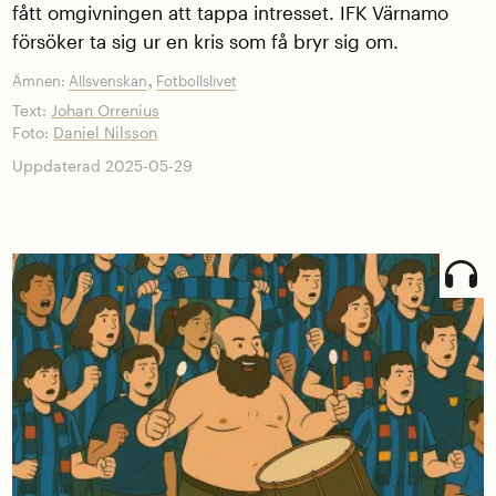
fått omgivningen att tappa intresset. IFK Värnamo
försöker ta sig ur en kris som få bryr sig om.
,
Ämnen:
Allsvenskan
Fotbollslivet
Text:
Johan Orrenius
Foto:
Daniel Nilsson
Uppdaterad 2025-05-29