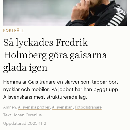
PORTRÄTT
Så lyckades Fredrik
Holmberg göra gaisarna
glada igen
Hemma är Gais tränare en slarver som tappar bort
nycklar och mobiler. På jobbet har han byggt upp
Allsvenskans mest strukturerade lag.
,
,
Ämnen:
Allsvenska profiler
Allsvenskan
Fotbollstränare
Text:
Johan Orrenius
Uppdaterad 2025-11-2