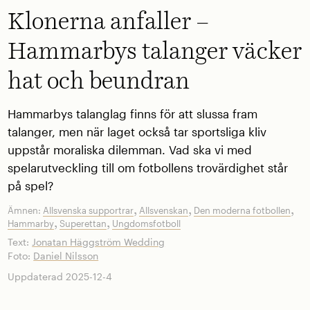
Klonerna anfaller –
Hammarbys talanger väcker
hat och beundran
Hammarbys talanglag finns för att slussa fram
talanger, men när laget också tar sportsliga kliv
uppstår moraliska dilemman. Vad ska vi med
spelarutveckling till om fotbollens trovärdighet står
på spel?
,
,
,
Ämnen:
Allsvenska supportrar
Allsvenskan
Den moderna fotbollen
,
,
Hammarby
Superettan
Ungdomsfotboll
Text:
Jonatan Häggström Wedding
Foto:
Daniel Nilsson
Uppdaterad 2025-12-4