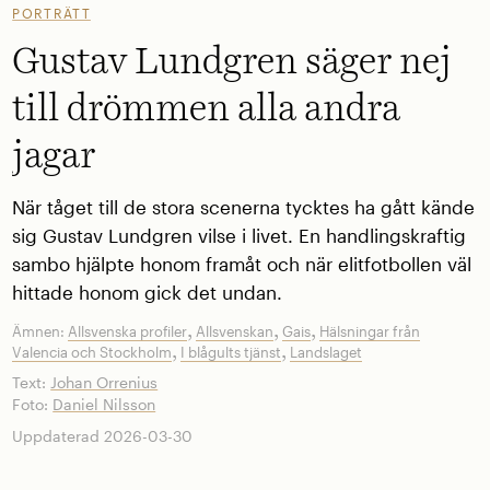
PORTRÄTT
Gustav Lundgren säger nej
till drömmen alla andra
jagar
När tåget till de stora scenerna tycktes ha gått kände
sig Gustav Lundgren vilse i livet. En handlingskraftig
sambo hjälpte honom framåt och när elitfotbollen väl
hittade honom gick det undan.
,
,
,
Ämnen:
Allsvenska profiler
Allsvenskan
Gais
Hälsningar från
,
,
Valencia och Stockholm
I blågults tjänst
Landslaget
Text:
Johan Orrenius
Foto:
Daniel Nilsson
Uppdaterad 2026-03-30