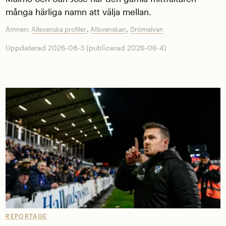
många härliga namn att välja mellan.
,
,
Ämnen:
Allsvenska profiler
Allsvenskan
Drömelvan
Uppdaterad 2026-08-3 (publicerad 2026-06-4)
REPORTAGE