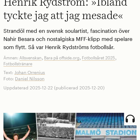
Henrik Rydström: »Ibland
tyckte jag att jag mesade«
Strandöl med en svensk soulartist, fascination över
Nahir Besara och nostalgiska MFF-klipp med spelare
som flytt. Så var Henrik Rydströms fotbollsår.
,
,
,
Ämnen:
Allsvenskan
Bara på offside.org
Fotbollsåret 2025
Fotbollstränare
Text:
Johan Orrenius
Foto:
Daniel Nilsson
Uppdaterad 2025-12-22 (publicerad 2025-12-20)