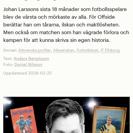
Johan Larssons sista 18 månader som fotbollsspelare
blev de värsta och mörkaste av alla. För Offside
berättar han om tårarna, ilskan och maktlösheten.
Men också om matchen som han vägrade förlora och
kampen för att kunna skriva sin egen historia.
,
,
,
Ämnen:
Allsvenska profiler
Allsvenskan
Fotbollslivet
IF Elfsborg
Text:
Anders Bengtsson
Foto:
Daniel Nilsson
Uppdaterad 2026-02-25