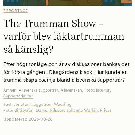
REPORTAGE
The Trumman Show –
varför blev läktartrumman
så känslig?
Efter högt tonläge och år av diskussioner bankas det
för första gången i Djurgårdens klack. Hur kunde en
trumma skapa osämja bland allsvenska supportrar?
,
,
,
Ämnen:
Allsvenska supportrar
Allsvenskan
Fotbollskultur
Supporterkultur
Text:
Jonatan Häggström Wedding
Foto:
Bildbyrån
,
Daniel Nilsson
,
Johanna Wallén
,
Privat
Uppdaterad 2025-08-28