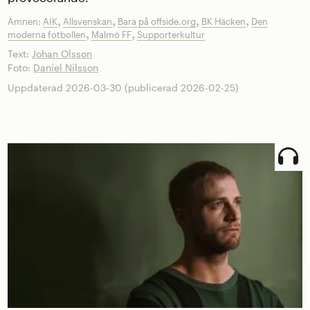
,
,
,
,
Ämnen:
AIK
Allsvenskan
Bara på offside.org
BK Häcken
Den
,
,
moderna fotbollen
Malmö FF
Supporterkultur
Text:
Johan Olsson
Foto:
Daniel Nilsson
Uppdaterad 2026-03-30 (publicerad 2026-02-25)