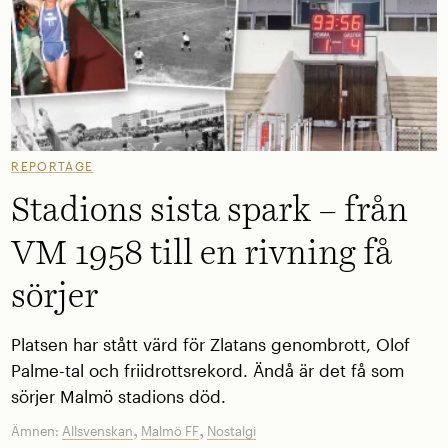
REPORTAGE
Stadions sista spark – från
VM 1958 till en rivning få
sörjer
Platsen har stått värd för Zlatans genombrott, Olof
Palme-tal och friidrottsrekord. Ändå är det få som
sörjer Malmö stadions död.
,
,
Ämnen:
Allsvenskan
Malmö FF
Nostalgi