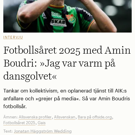
INTERVJU
Fotbollsåret 2025 med Amin
Boudri: »Jag var varm på
dansgolvet«
Tankar om kollektivism, en oplanerad tjänst till AIK:s
anfallare och »grejer på media«. Så var Amin Boudris
fotbollsår.
,
,
,
Ämnen:
Allsvenska profiler
Allsvenskan
Bara på offside.org
,
Fotbollsåret 2025
Gais
Text:
Jonatan Häggström Wedding