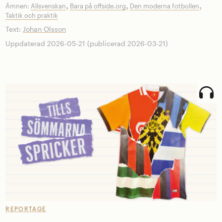
,
,
,
Ämnen:
Allsvenskan
Bara på offside.org
Den moderna fotbollen
Taktik och praktik
Text:
Johan Olsson
Uppdaterad 2026-05-21 (publicerad 2026-03-21)
REPORTAGE