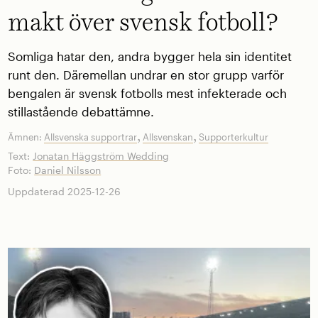
makt över svensk fotboll?
Somliga hatar den, andra bygger hela sin identitet
runt den. Däremellan undrar en stor grupp varför
bengalen är svensk fotbolls mest infekterade och
stillastående debattämne.
,
,
Ämnen:
Allsvenska supportrar
Allsvenskan
Supporterkultur
Text:
Jonatan Häggström Wedding
Foto:
Daniel Nilsson
Uppdaterad 2025-12-26