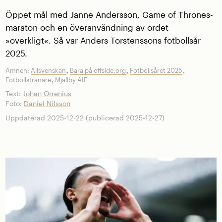
Öppet mål med Janne Andersson, Game of Thrones-
maraton och en överanvändning av ordet
»overkligt«. Så var Anders Torstenssons fotbollsår
2025.
,
,
,
Ämnen:
Allsvenskan
Bara på offside.org
Fotbollsåret 2025
,
Fotbollstränare
Mjällby AIF
Text:
Johan Orrenius
Foto:
Daniel Nilsson
Uppdaterad 2025-12-22 (publicerad 2025-12-27)