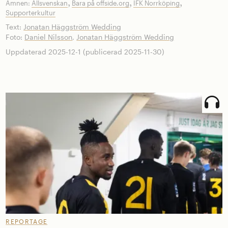
,
,
,
Ämnen:
Allsvenskan
Bara på offside.org
IFK Norrköping
Supporterkultur
Text:
Jonatan Häggström Wedding
Foto:
Daniel Nilsson
,
Jonatan Häggström Wedding
Uppdaterad 2025-12-1 (publicerad 2025-11-30)
REPORTAGE