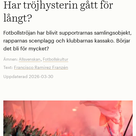
Har tröjhysterin gått för
långt?
Fotbollströjan har blivit supportrarnas samlingsobjekt,
rapparnas scenplagg och klubbarnas kassako. Börjar
det bli för mycket?
,
Ämnen:
Allsvenskan
Fotbollskultur
Text:
Francisco Ramirez Franzén
Uppdaterad 2026-03-30