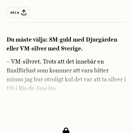
DELA
Du måste välja: SM-guld med Djurgården
eller VM-silver med Sverige.
– VM-silvret. Trots att det innebär en
finalförlust som kommer att vara bitter
minns jag hur otroligt kul det var att ta silver i
OS i Rio de Janeiro.
Du får ge 15-åriga Olivia Schough ett råd.
Vilket blir det?