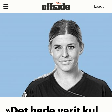
Skip
Logga in
to
content
»Det hade varit kul