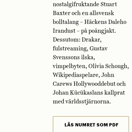
nostalgifruktande Stuart
Baxter och en allsvensk
bolltalang – Häckens Daleho
Irandust – på poängjakt.
Dessutom: Drakar,
fulstreaming, Gustav
Svenssons ilska,
vimpelbyten, Olivia Schough,
Wikipediaspelare, John
Carews Hollywooddebut och
Johan Kücükaslans kallprat
med världsstjärnorna.
LÄS NUMRET SOM PDF