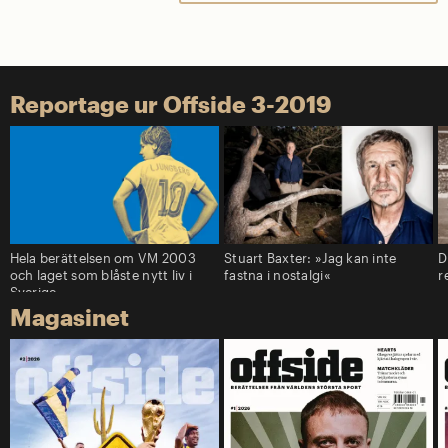
Reportage ur Offside 3-2019
Hela berättelsen om VM 2003
Stuart Baxter: »Jag kan inte
D
och laget som blåste nytt liv i
fastna i nostalgi«
r
Sverige
Magasinet