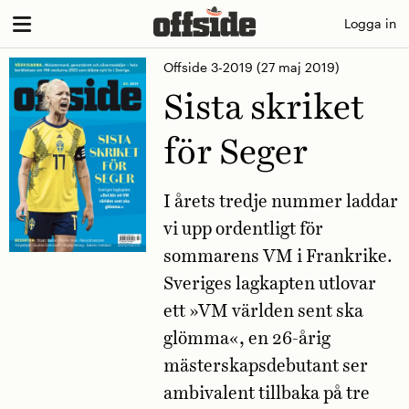
Skip
Logga in
to
Offside 3-2019
(27 maj 2019)
content
Sista skriket
för Seger
I årets tredje nummer laddar
vi upp ordentligt för
sommarens VM i Frankrike.
Sveriges lagkapten utlovar
ett »VM världen sent ska
glömma«, en 26-årig
mästerskapsdebutant ser
ambivalent tillbaka på tre