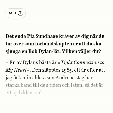
DELA
Det enda Pia Sundhage kräver av dig när du
tar över som förbundskapten är att du ska
sjunga en Bob Dylan-låt. Vilken väljer du?
– En av Dylans bästa är »
Tight Connection to
My Heart
«. Den släpptes 1985, ett år efter att
jag fick min äldsta son Andreas. Jag har
starka band till den tiden och låten, så det är
ett självklart val.
Du får följa med och studera valfri tränare i
världen under en månads tid. Vem blir det?